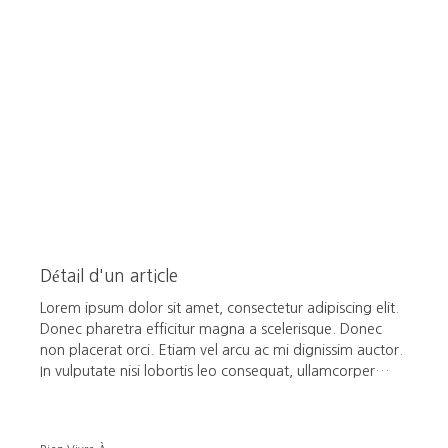
Détail d'un article
Lorem ipsum dolor sit amet, consectetur adipiscing elit.
Donec pharetra efficitur magna a scelerisque. Donec
non placerat orci. Etiam vel arcu ac mi dignissim auctor.
In vulputate nisi lobortis leo consequat, ullamcorper
pulvinar tellus accumsan. In metus massa, vestibulum sit
amet urna in, vehicula malesuada metus. Phasellus sed
gravida neque. Quisque posuere massa nunc, nec