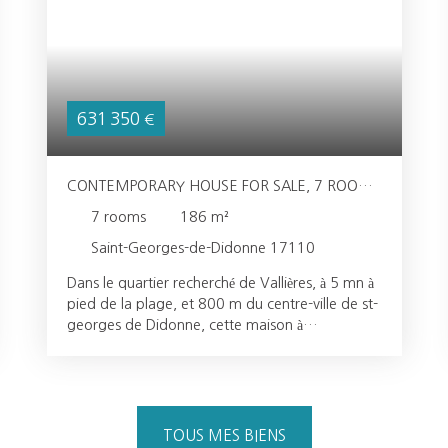
631 350
€
CONTEMPORARY HOUSE FOR SALE, 7 ROOMS
- SAINT-GEORGES-DE-DIDONNE 17110
7
rooms
186
m²
Saint-Georges-de-Didonne 17110
Dans le quartier recherché de Vallières, à 5 mn à
pied de la plage, et 800 m du centre-ville de st-
georges de Didonne, cette maison à
l'atmosphère résolument "Bord de mer" vous
invite à une vie familale paisible à proximité de
tout, sur un terrain de plus de 1000 m². Dès
l'entrée, le rez-de-chaussée surélevé s'ouvre sur
un pièce de vie de 45 m² comprenant séjour,
TOUS MES BIENS