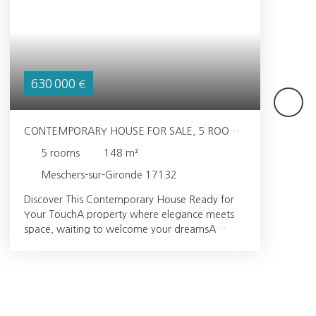
630 000
€
CONTEMPORARY HOUSE FOR SALE, 5 ROOMS
- MESCHERS-SUR-GIRONDE 17132
5
rooms
148
m²
Meschers-sur-Gironde 17132
Discover This Contemporary House Ready for
Your TouchA property where elegance meets
space, waiting to welcome your dreamsA
Contemporary House That Breathes Modernity
and CharmPicture yourself waking up every
morning in this stunning 148 m² contemporary
house, bathed in natural light thanks to its large
PVC double-glazed windows. Built in 1978, this