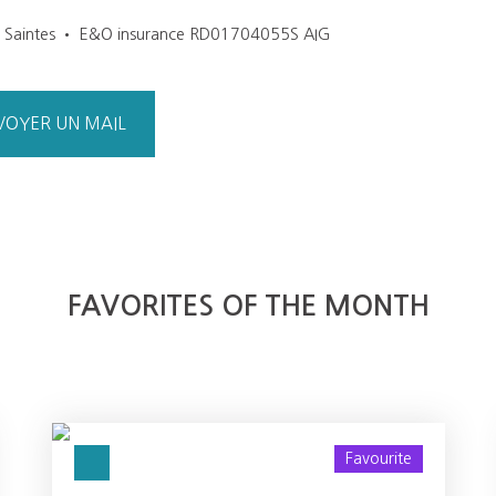
37 Saintes • E&O insurance RD01704055S AIG
VOYER UN MAIL
FAVORITES OF THE MONTH
Favourite