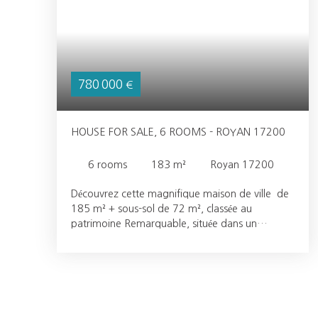
780 000
€
HOUSE FOR SALE, 6 ROOMS - ROYAN 17200
6
rooms
183
m²
Royan 17200
Découvrez cette magnifique maison de ville de
185 m² + sous-sol de 72 m², classée au
patrimoine Remarquable, située dans un
quartier prisé de Royan. Cette propriété de
standing, en excellent état, allie modernité ,
authenticité et confort et vous offre un cadre de
vie exceptionnel avec ses 4 niveaux. Située à
deux pas de tous les commerces, des
commodités et de la plage, vous pourrez tout