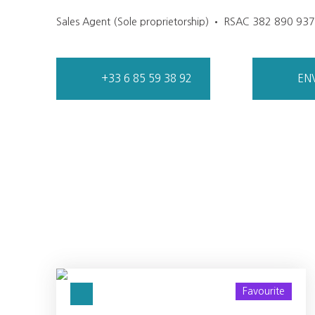
Sales Agent (Sole proprietorship) • RSAC 382 890 9
+33 6 85 59 38 92
EN
Favourite