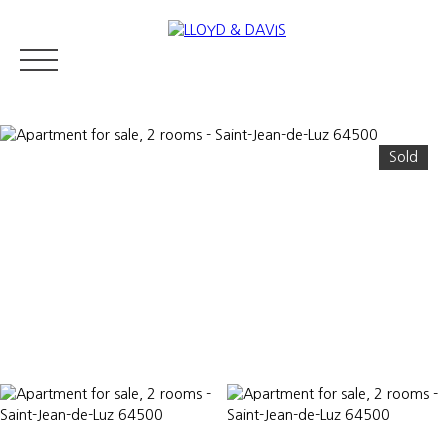
Sold
RESIDENTIAL REAL ESTATE
LUXURY REAL ESTATE
ABOUT U
Appraise