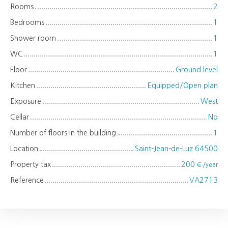
Rooms
2
Bedrooms
1
Shower room
1
WC
1
Floor
Ground level
Kitchen
Equipped/Open plan
Exposure
West
Cellar
No
Number of floors in the building
1
Location
Saint-Jean-de-Luz 64500
Property tax
200
€ /year
Reference
VA2713