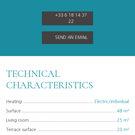
+33 6 18 14 37
22
SEND AN EMAIL
TECHNICAL
CHARACTERISTICS
Heating
Electric/Individual
Surface
48
m²
Living room
25
m²
Terrace surface
20
m²