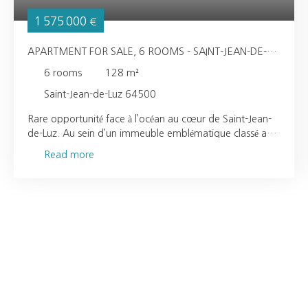
1 575 000
€
APARTMENT FOR SALE, 6 ROOMS - SAINT-JEAN-DE-
LUZ 64500
6
rooms
128
m²
Saint-Jean-de-Luz 64500
Rare opportunité face à l’océan au cœur de Saint-Jean-
de-Luz. Au sein d’un immeuble emblématique classé au
patrimoine architectural de Saint-Jean-de-Luz,
Read more
idéalement situé face à la Grande Plage et à deux pas de
toutes les commodités du centre-ville, découvrez cet
ensemble immobilier composé de deux appartements
distincts non réunissables. Le premier lot, situé au 1er
étage, développe une surface de 67 m². Il se compose
d’un agréable séjour avec cuisine ouverte bénéficiant
d’une vue mer, de deux chambres, d’une salle d’eau
ainsi que d’un WC indépendant. Le second lot, situé en
sous-sol, offre une surface d’environ 61 m² et comprend
un salon, deux chambres, une salle de bains ainsi qu’un
WC indépendant. Des travaux de rénovation sont à