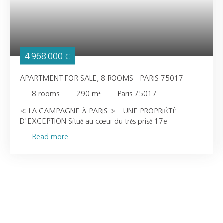
4 968 000
€
APARTMENT FOR SALE, 8 ROOMS - PARIS 75017
8
rooms
290
m²
Paris 75017
« LA CAMPAGNE À PARIS » – UNE PROPRIÉTÉ
D'EXCEPTION Situé au cœur du très prisé 17e
arrondissement de Paris, cet appartement d'exception
Read more
bénéficie d'un emplacement privilégié. Avec une surface
habitable de 290 m² et 280 m² de terrasses, il offre un
cadre de vie rare alliant élégance intemporelle et confort
contemporain. Le bien comprend huit pièces
harmonieusement agencées, dont un double séjour avec
cheminée, quatre chambres spacieuses, quatre salles de
bains, un bureau ainsi qu'une vaste cuisine dînatoire
entièrement aménagée et équipée. Une buanderie et de