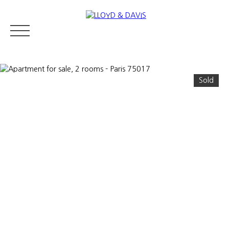
Sold
RESIDENTIAL REAL ESTATE
LUXURY REAL ESTATE
ABOUT U
Appraise