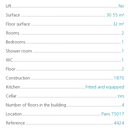
Lift
No
Surface
30.55
m²
Floor surface
32
m²
Rooms
2
Bedrooms
1
Shower room
1
WC
1
Floor
2
Construction
1870
Kitchen
Fitted and equipped
Cellar
Yes
Number of floors in the building
4
Location
Paris 75017
Reference
4424