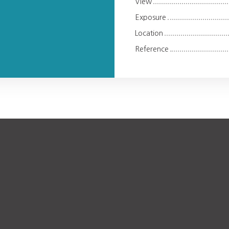
View
Exposure
Location
Reference