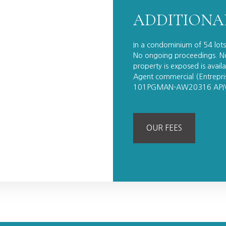
ADDITIONA
In a condominium of 54 lot
No ongoing proceedings. Not
property is exposed is avai
Agent commercial (Entrepr
101PGMAN-AW20316 API
OUR FEES