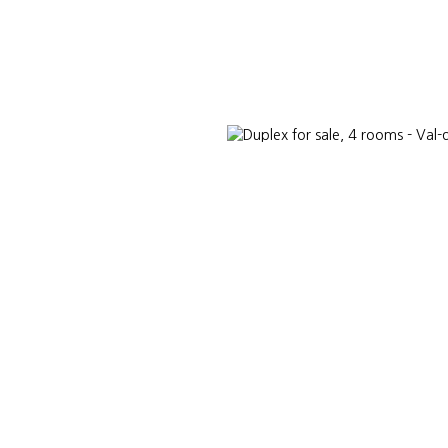
L ESTATE
LUXURY REAL ESTATE
ABOUT US
PARTNER CONSUL