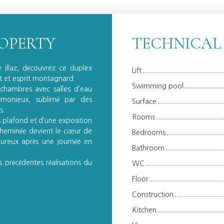
ROPERTY
TECHNICAL
 Illaz, découvrez ce duplex
Lift
t et esprit montagnard.
Swimming pool
 chambres avec salles d’eau
rmonieux, sublimé par des
Surface
s.
Rooms
us plafond et d’une exposition
 cheminée devient le cœur de
Bedrooms
ureux après une journée en
Bathroom
es précédentes réalisations du
WC
Floor
Construction
Kitchen