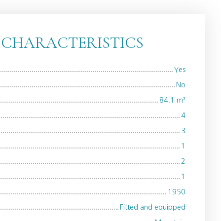
 CHARACTERISTICS
Yes
No
84.1
m²
4
3
1
2
1
1950
Fitted and equipped