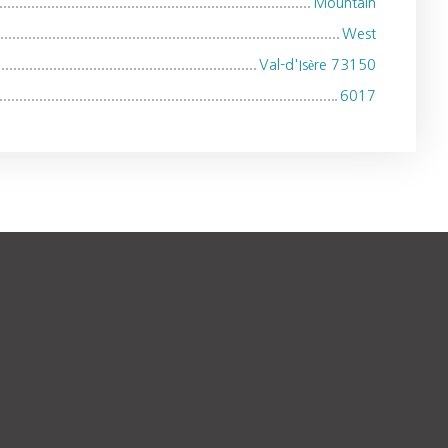
Mountain
West
Val-d'Isère 73150
6017