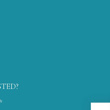
STED?
ly.