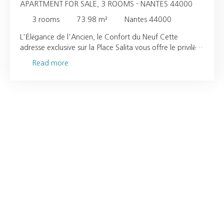
APARTMENT FOR SALE, 3 ROOMS - NANTES 44000
3
rooms
73.98
m²
Nantes 44000
L'Élégance de l'Ancien, le Confort du Neuf Cette
adresse exclusive sur la Place Salita vous offre le privilège
d'un appartement entièrement repensé. L'immeuble,
Read more
riche de son caractère architectural, a fait l'objet d'une
rénovation complète par un promoteur, incluant des
parties communes impeccables et l'installation d'un
ascenseur pour un confort quotidien optimal. Un
Intérieur Lumineux et Optimisé D'une surface de 73,98
m², l'appartement se compose d'une vaste pièce de vie
traversante, baignée de lumière naturelle. La cuisine,
moderne et entièrement équipée, s'intègre parfaitement
à cet espace convivial. Côté nuit, deux belles chambres
offrent des espaces calmes et agréables. Une salle d'eau
contemporaine et des WC séparés complètent ce bien,
optimisé par de nombreux rangements. Prestations
Haut de Gamme et Sérénité Aucun travaux à prévoir :
L'appartement bénéficie d'une rénovation soignée avec
des matériaux de qualité. Confort thermique : Chauffage