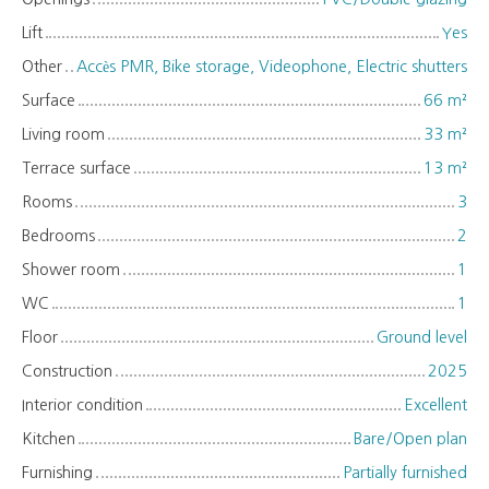
Lift
Yes
Other
Accès PMR, Bike storage, Videophone, Electric shutters
Surface
66
m²
Living room
33
m²
Terrace surface
13
m²
Rooms
3
Bedrooms
2
Shower room
1
WC
1
Floor
Ground level
Construction
2025
Interior condition
Excellent
Kitchen
Bare/Open plan
Furnishing
Partially furnished