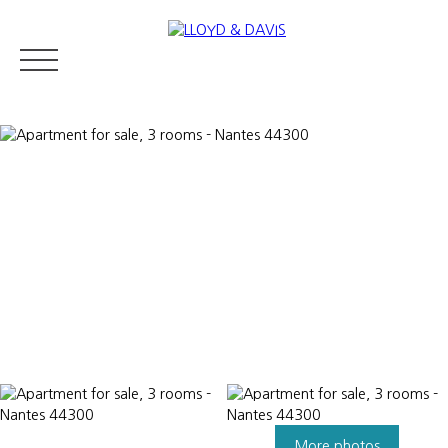
RESIDENTIAL REAL ESTATE
LUXURY REAL ESTATE
ABOUT U
Appraise
More photos