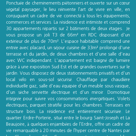
Ponctuée de cheminements piétonniers et ouverte sur un cœur
végétal paysager, le lieu réinvente l’art de vivre en ville, en
conjuguant un cadre de vie connecté à tous les équipements,
commerces et services. La résidence est intimiste et comprend
30 appartements répartis sur 2 bâtiments de deux étages. Je
vous propose un joli T3 de 66m² en RDC disposant d'un
extérieur de plus de 70m². L'espace habitable comprend une
entrée avec placard, un séjour cuisine de 33m² prolongé d'une
terrasse et du jardin, de deux chambres et d'une salle d'eau
avec WC indépendant. L'appartement est baigné de lumière
grâce à une exposition Sud Est et de grandes ouvertures sur le
jardin. Vous disposez de deux stationnements privatifs et d'un
local vélo en sous-sol sécurisé. Chauffage par chaudière
individuelle gaz, salle d'eau équipée d'un meuble sous vasque,
d'un sèche serviette électrique et d'un miroir. Domotique
intégrée pour s
uivre vos consommations énergétiques.
Volets
électriques, parquet stratifié pour les chambres. Terrasses en
structure bois. La résidence est entièrement sécurisée. Le
quartier Erdre-Porterie, situé entre le bourg Saint-Joseph et La
Beaujoire, à quelques enjambées de l’Erdre, offre un cadre de
vie remarquable à 20 minutes de l’hyper centre de Nantes par