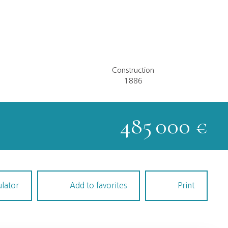
Construction
1886
485 000
€
ulator
Add to favorites
Print