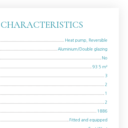
 CHARACTERISTICS
Heat pump, Reversible
Aluminium/Double glazing
No
93.5
m²
3
2
1
2
1886
Fitted and equipped