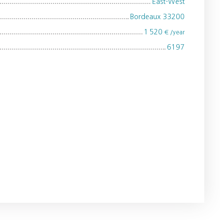
East-West
Bordeaux 33200
1 520
€ /year
6197