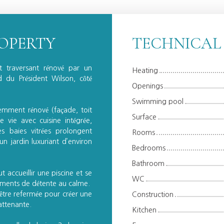
ROPERTY
TECHNICAL
 traversant rénové par un
Heating
d du Président Wilson, côté
Openings
Swimming pool
emment rénové (façade, toit
Surface
vie avec cuisine intégrée,
s baies vitrées prolongent
Rooms
un jardin luxuriant d’environ
Bedrooms
Bathroom
t accueillir une piscine et se
WC
ments de détente au calme.
être refermée pour créer une
Construction
attenante.
Kitchen