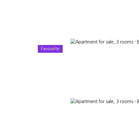
Favourite
L ESTATE
LUXURY REAL ESTATE
ABOUT US
PARTNER CONSUL