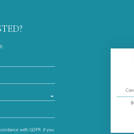
STED?
ly.
Cons
B
accordance with GDPR. If you