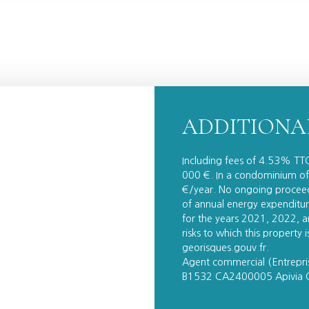
ADDITIONA
Including fees of 4.53% TTC
000 €. In a condominium of
€/year. No ongoing proceed
of annual energy expenditu
for the years 2021, 2022, a
risks to which this property
georisques.gouv.fr.
Agent commercial (Entrepr
B1532 CA2400005 Apivia 