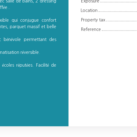
c salle de bains, 2 dressing
Exposure
fée..
Location
Property tax
ible qui conjugue confort
es, parquet massif et belle
Reference
c bénévole permettant des
tisation réversible.
coles réputées. Facilité de