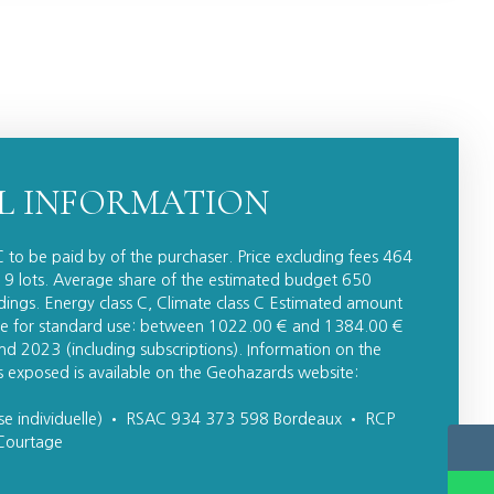
L INFORMATION
 to be paid by of the purchaser. Price excluding fees 464
 9 lots. Average share of the estimated budget 650
ings. Energy class C, Climate class C Estimated amount
re for standard use: between 1022.00 € and 1384.00 €
nd 2023 (including subscriptions). Information on the
 is exposed is available on the Geohazards website:
ise individuelle) • RSAC 934 373 598 Bordeaux • RCP
Courtage