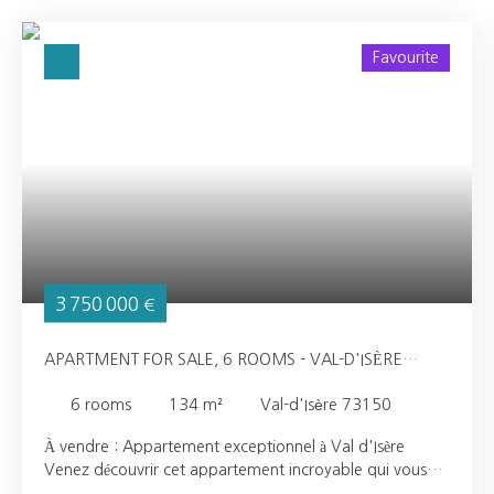
Favourite
3 750 000
€
APARTMENT FOR SALE, 6 ROOMS - VAL-D'ISÈRE
73150
6
rooms
134
m²
Val-d'Isère 73150
À vendre : Appartement exceptionnel à Val d'Isère
Venez découvrir cet appartement incroyable qui vous
séduira par ses volumes sous plafond, vous donnant