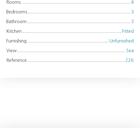
Rooms
4
Bedrooms
3
Bathroom
3
Kitchen
Fitted
Furnishing
Unfurnished
View
Sea
Reference
226