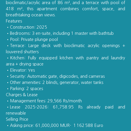
bioclimatic/acrylic area of 86 m², and a terrace with pool of
418 m², this apartment combines comfort, space, and
breathtaking ocean views.
Features
Construction: 2025
Bedrooms: 3 en-suite, including 1 master with bathtub
Pool: Private plunge pool
Terrace: Large deck with bioclimatic acrylic openings +
louvered shutters
Kitchen: Fully equipped kitchen with pantry and laundry
area + drying space
Elevator: Yes
Security: Automatic gate, digicodes, and cameras
Other amenities: 2 blinds, generator, water tanks
Parking: 2 spaces
Charges & Lease
Management fees: 29,566 Rs/month
Lease 2025-2026: 61,758.95 Rs already paid and
renewable
Selling Price
Asking price: 61,000,000 MUR- 1 162 588 Euro