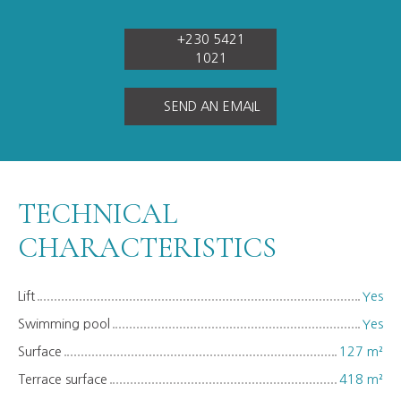
+230 5421
1021
SEND AN EMAIL
TECHNICAL
CHARACTERISTICS
Lift
Yes
Swimming pool
Yes
Surface
127
m²
Terrace surface
418
m²