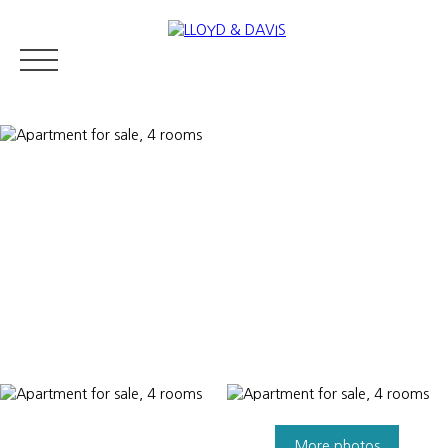
RESIDENTIAL REAL ESTATE
LUXURY REAL ESTATE
ABOUT U
Appraise
More photos