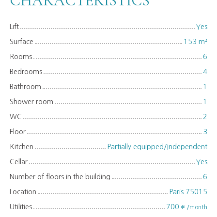
CHARACTERISTICS
Lift
Yes
Surface
153
m²
Rooms
6
Bedrooms
4
Bathroom
1
Shower room
1
WC
2
Floor
3
Kitchen
Partially equipped/Independent
Cellar
Yes
Number of floors in the building
6
Location
Paris 75015
Utilities
700
€ /month