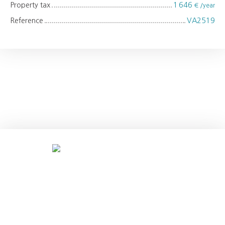
Property tax
1 646
€ /year
Reference
VA2519