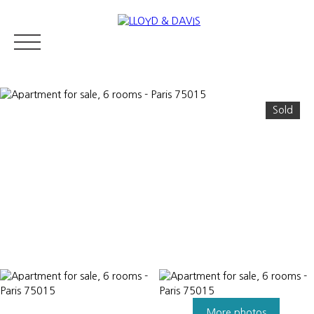
Sold
RESIDENTIAL REAL ESTATE
LUXURY REAL ESTATE
ABOUT U
Appraise
More photos