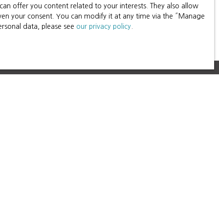
n offer you content related to your interests. They also allow
ès à son jardin privé (pour lequel il existe déjà une
given your consent. You can modify it at any time via the ″Manage
 bâtiment utilisé en garage et espace de stockage, est
personal data, please see
our privacy policy
.