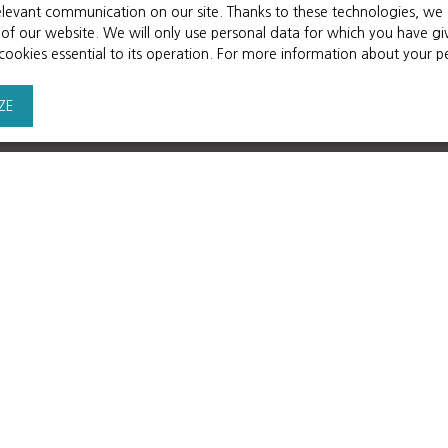
Read more
evant communication on our site. Thanks to these technologies, we ca
au 1er étage, vous aurez acc
ss of our website. We will only use personal data for which you have 
petite porte de sortie). Ce
 cookies essential to its operation. For more information about your 
vendu non viabilisé.
ZE
l Blog
Real Estate
Blog
Rentals
Sales
the Group
Privacy Policy
twork
Site map
Manage cookies
Powered by