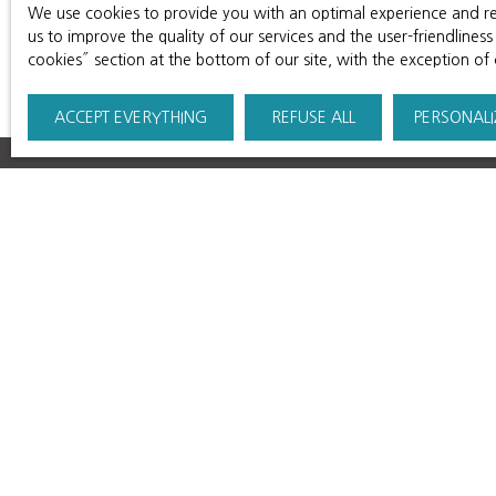
Read more
We use cookies to provide you with an optimal experience and rel
petite maison attenante, à restaurer entièrement.
us to improve the quality of our services and the user-friendline
cookies″ section at the bottom of our site, with the exception of
ACCEPT EVERYTHING
REFUSE ALL
PERSONALI
Regiona
Luxury 
Luxury
About 
Our Ne