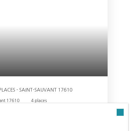
 PLACES - SAINT-SAUVANT 17610
vant 17610
4
places
 pierres et d'eau » entre Saintes et Cognac. Au
armant village, découvrez cette grange en moellons
batiment est très haut intérieurement, la toiture est
t par la rue des Francs Garçons, en créant un plateau