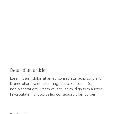
Détail d'un article
Lorem ipsum dolor sit amet, consectetur adipiscing elit.
Donec pharetra efficitur magna a scelerisque. Donec
non placerat orci. Etiam vel arcu ac mi dignissim auctor.
In vulputate nisi lobortis leo consequat, ullamcorper
pulvinar tellus accumsan. In metus massa, vestibulum sit
amet urna in, vehicula malesuada metus. Phasellus sed
gravida neque. Quisque posuere massa nunc, nec