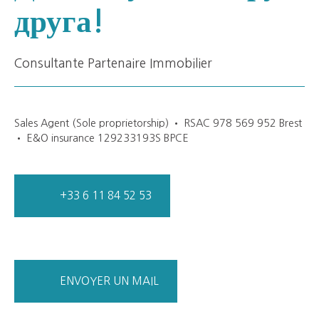
друга!
Consultante Partenaire Immobilier
Sales Agent (Sole proprietorship) • RSAC 978 569 952 Brest
• E&O insurance 129233193S BPCE
+33 6 11 84 52 53
ENVOYER UN MAIL