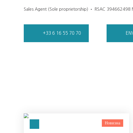
Sales Agent (Sole proprietorship) • RSAC 394662498 
+33 6 16 55 70 70
EN
Новизна