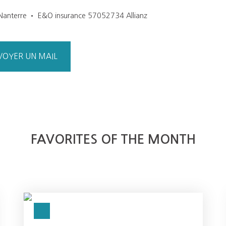
Nanterre • E&O insurance 57052734 Allianz
VOYER UN MAIL
FAVORITES OF THE MONTH