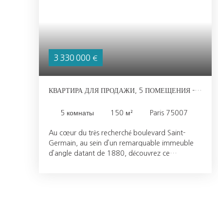
3 330 000
€
КВАРТИРА ДЛЯ ПРОДАЖИ, 5 ПОМЕЩЕНИЯ -
PARIS 75007
5
комнаты
150
м²
Paris 75007
Au cœur du très recherché boulevard Saint-
Germain, au sein d’un remarquable immeuble
d’angle datant de 1880, découvrez ce
somptueux appartement de réception situé au
deuxième étage avec ascenseur. L’immeuble,
parfaitement entretenu, bénéficie de parties
communes récemment rénovées, offrant un
cadre de vie prestigieux et raffiné.
L’appartement séduit immédiatement par ses