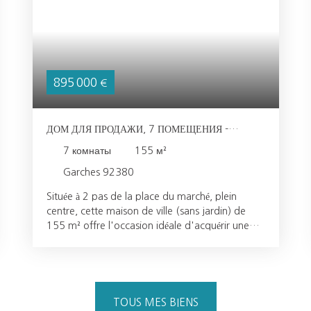
895 000
€
ДОМ ДЛЯ ПРОДАЖИ, 7 ПОМЕЩЕНИЯ -
GARCHES 92380
7
комнаты
155
м²
Garches 92380
Située à 2 pas de la place du marché, plein
centre, cette maison de ville (sans jardin) de
155 m² offre l'occasion idéale d'acquérir une
grande et chaleureuse maison à proximité
immédiate de toutes les commodités : centre-
ville et écoles à deux pas, gare accessible en
seulement dix minutes à pied. Rénovée et
parfaitement entretenue, elle offre de beaux
TOUS MES BIENS