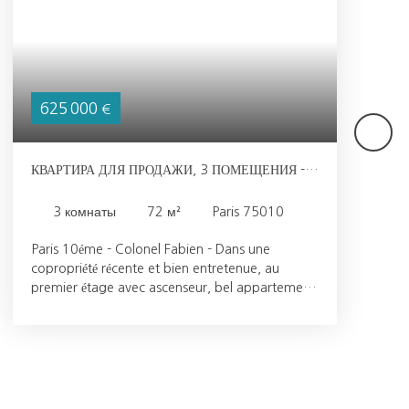
625 000
€
КВАРТИРА ДЛЯ ПРОДАЖИ, 3 ПОМЕЩЕНИЯ -
PARIS 75010
3
комнаты
72
м²
Paris 75010
Paris 10éme - Colonel Fabien - Dans une
copropriété récente et bien entretenue, au
premier étage avec ascenseur, bel appartement
3 pièces de 72,30m2 Carrez. Il comprend une
entrée, un séjour de 23m2 donnant sur une
loggia, une cuisine séparée et équipée, 2
chambres de 10m2 et 15,80m2, une salle de
bains et un WC indépendant. Appartement
lumineux offrant un bon plan. Il est situé à