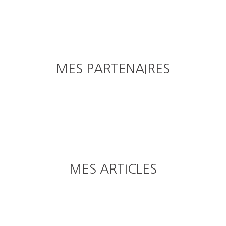
garage avec fermeture et d'une cave. Immeuble sécurisé
avec gardien. Taxe Foncière 2286€/An Copropriété de
222 lots dont 79 lots d'habitation, pas de procédure en
cours. Honoraires d'agence à la charge de l'acquéreur
4,5%. Contact: Patrick Mouton, LLOYD & DAVIS, RSAC
841 368 509 Tél: 0684 71 30 91 e-mail: patrick.
MES PARTENAIRES
mouton@lloyd-davis. com
MES ARTICLES