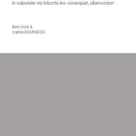
In vulputate nisi lobortis leo consequat, ullamcorper
pulvinar tellus accumsan. In metus massa, vestibulum sit
amet urna in, vehicula malesuada metus. Phasellus sed
gravida neque. Quisque posuere massa nunc, nec
Bien Vivre À
rhoncus velit laoreet non.
Sophie BOURGEOIS