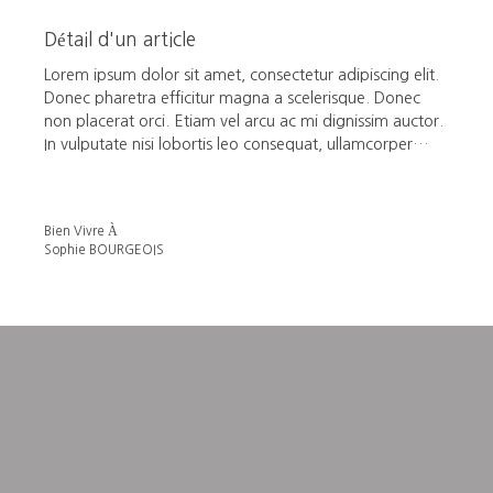
Détail d'un article
Lorem ipsum dolor sit amet, consectetur adipiscing elit.
Donec pharetra efficitur magna a scelerisque. Donec
non placerat orci. Etiam vel arcu ac mi dignissim auctor.
In vulputate nisi lobortis leo consequat, ullamcorper
pulvinar tellus accumsan. In metus massa, vestibulum sit
amet urna in, vehicula malesuada metus. Phasellus sed
gravida neque. Quisque posuere massa nunc, nec
Bien Vivre À
rhoncus velit laoreet non.
Sophie BOURGEOIS