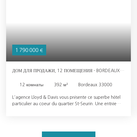
1 790 000
€
ДОМ ДЛЯ ПРОДАЖИ, 12 ПОМЕЩЕНИЯ - BORDEAUX
33000
12
комнаты
392
м²
Bordeaux 33000
L'agence Lloyd & Davis vous présente ce superbe hôtel
particulier au coeur du quartier St-Seurin. Une entrée
majestueuse distribue trois belles pièces de réception de
plus de 100m2. Cheminées, parquet massif, vitraux,
hauteur sous plafond et moulures exceptionnelles
s'apprécient à leur juste valeur dans cette maison hors
du temps. Le salon et la charmante cuisine indépendante