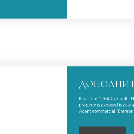
ДОПОЛНИТ
Basic rent 1204 €/month. Not
property is exposed is avai
Agent commercial (Entrepris