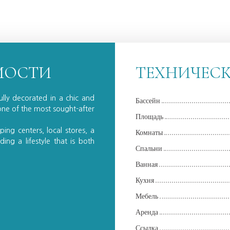
МОСТИ
ТЕХНИЧЕС
ully decorated in a chic and
Бассейн
 one of the most sought-after
Площадь
ping centers, local stores, a
Комнаты
ing a lifestyle that is both
Спальни
Ванная
Кухня
Мебель
Аренда
Ссылка