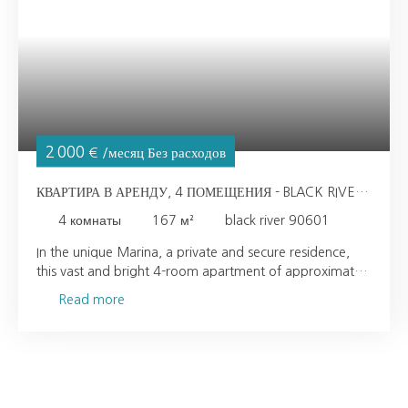
2 000
€ /месяц Без расходов
КВАРТИРА В АРЕНДУ, 4 ПОМЕЩЕНИЯ - BLACK RIVER
90601
4
комнаты
167
м²
black river 90601
In the unique Marina, a private and secure residence,
this vast and bright 4-room apartment of approximately
167 m2 is available to you. Its beautiful and pleasant
Read more
living space with its open and fully equipped and fitted
kitchen opening onto a beautiful terrace of around 26
m2 with Marina and mountain views. On the night side,
find 3 beautiful ensuite bedrooms including a master
with bath, decorated with taste and elegance, it is an
ideal property to allow a family to enjoy Mauritian life