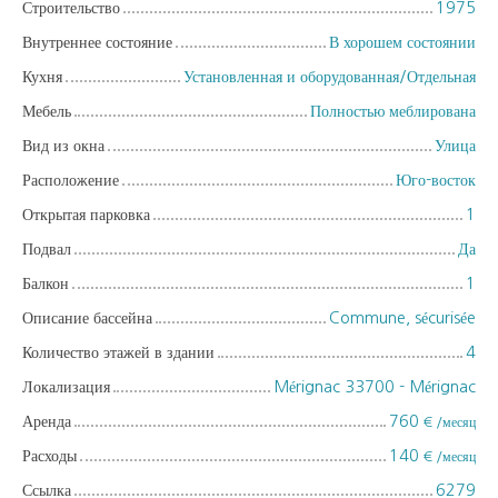
Строительство
1975
Внутреннее состояние
В хорошем состоянии
Кухня
Установленная и оборудованная/Отдельная
Мебель
Полностью меблирована
Вид из окна
Улица
Расположение
Юго-восток
Открытая парковка
1
Подвал
Да
Балкон
1
Описание бассейна
Commune, sécurisée
Количество этажей в здании
4
Локализация
Mérignac 33700 - Mérignac
Аренда
760
€ /месяц
Расходы
140
€ /месяц
Ссылка
6279