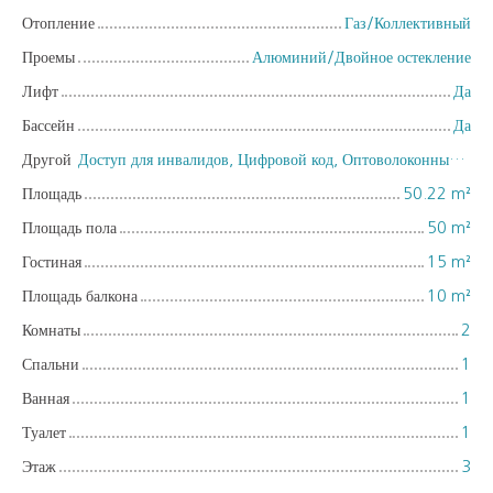
Отопление
Газ/Коллективный
Проемы
Алюминий/Двойное остекление
Лифт
Да
Бассейн
Да
Другой
Доступ для инвалидов, Цифровой код, Оптоволоконный интернет, Хранитель, Интерком, Хранение велосипедов, Видеофон
Площадь
50.22
m²
Площадь пола
50
m²
Гостиная
15
m²
Площадь балкона
10
m²
Комнаты
2
Спальни
1
Ванная
1
Туалет
1
Этаж
3