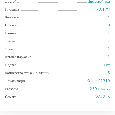
Другой
Цифровой код
Площадь
79.4
m²
Комнаты
4
Спальни
3
Ванная
1
Туалет
1
Этаж
1
Крытая парковка
1
Подвал
Нет
Количество этажей в здании
5
Локализация
Sèvres 92310
Расходы
250
€ /месяц
Ссылка
VA2235