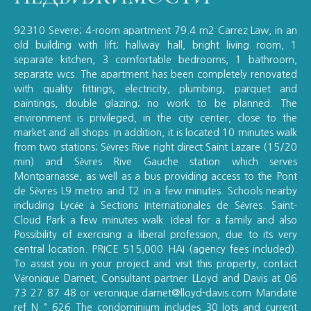
92310 Severe; 4-room apartment 79.4 m2 Carrez Law, in an
old building with lift; hallway hall, bright living room, 1
separate kitchen, 3 comfortable bedrooms, 1 bathroom,
separate wcs. The apartment has been completely renovated
with quality fittings, electricity, plumbing, parquet and
paintings, double glazing; no work to be planned. The
environment is privileged, in the city center, close to the
market and all shops. In addition, it is located 10 minutes walk
from two stations; Sèvres Rive right direct Saint Lazare (15/20
min) and Sèvres Rive Gauche station which serves
Montparnasse, as well as a bus providing access to the Pont
de Sèvres L9 metro and T2 in a few minutes. Schools nearby
including Lycée à Sections Internationales de Sévres. Saint-
Cloud Park a few minutes walk. Ideal for a family and also
Possibility of exercising a liberal profession, due to its very
central location. PRICE 515,000 HAI (agency fees included).
To assist you in your project and visit this property, contact
Véronique Darnet, Consultant partner LLoyd and Davis at 06
73 27 87 48 or veronique.darnet@lloyd-davis.com Mandate
ref N ° 626 The condominium includes 30 lots and current