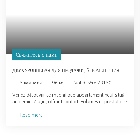
Свяжитесь с нами
ДВУХУРОВНЕВАЯ ДЛЯ ПРОДАЖИ, 5 ПОМЕЩЕНИЯ -
VAL-D'ISÈRE 73150
5
комнаты
96
м²
Val-d'Isère 73150
Venez découvrir ce magnifique appartement neuf situé
au dernier étage, offrant confort, volumes et prestations
de qualité. D’une superficie de 96 m², ce duplex se
compose : Au premier niveau : trois belles chambres,
Read more
dont deux suites, idéales pour une vie familiale
confortable. À l’étage supérieur : une chambre d’enfants
ainsi qu’un agréable séjour lumineux, orienté Ouest,