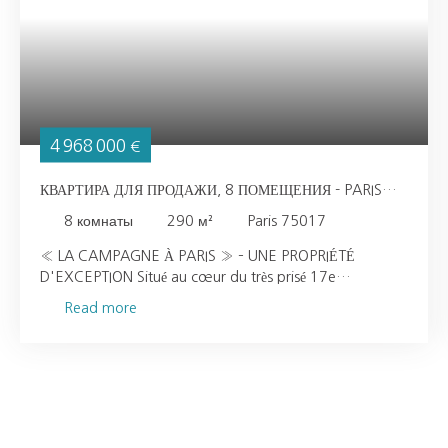
4 968 000
€
КВАРТИРА ДЛЯ ПРОДАЖИ, 8 ПОМЕЩЕНИЯ - PARIS
75017
8
комнаты
290
м²
Paris 75017
« LA CAMPAGNE À PARIS » – UNE PROPRIÉTÉ
D'EXCEPTION Situé au cœur du très prisé 17e
arrondissement de Paris, cet appartement d'exception
Read more
bénéficie d'un emplacement privilégié. Avec une surface
habitable de 290 m² et 280 m² de terrasses, il offre un
cadre de vie rare alliant élégance intemporelle et confort
contemporain. Le bien comprend huit pièces
harmonieusement agencées, dont un double séjour avec
cheminée, quatre chambres spacieuses, quatre salles de
bains, un bureau ainsi qu'une vaste cuisine dînatoire