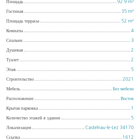
Площадь
92.9
m²
Гостиная
35
m²
Площадь террасы
52
m²
Комнаты
4
Спальни
3
Душевая
2
Туалет
2
Этаж
5
Строительство
2021
Мебель
Без мебели
Расположение
Восток
Крытая парковка
1
Количество этажей в здании
5
Локализация
Castelnau-le-Lez 34170
Ссылка
1612