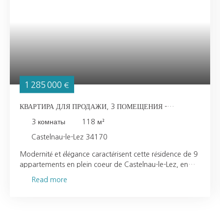
1 285 000
€
КВАРТИРА ДЛЯ ПРОДАЖИ, 3 ПОМЕЩЕНИЯ -
CASTELNAU-LE-LEZ 34170
3
комнаты
118
м²
Castelnau-le-Lez 34170
Modernité et élégance caractérisent cette résidence de 9
appartements en plein coeur de Castelnau-le-Lez, en
première ceinture de Montpellier. Je vous propose de
Read more
venir découvrir ce magnifique appartement de 118m²
avec piscine au dernier étage en attique. L'espace
habitable est prolongé d'une vaste terrasse
panoramique de 170m² qui devient une véritable pièce à