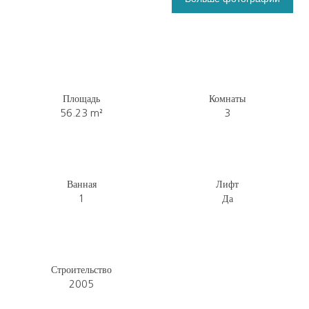
Площадь
Комнаты
56.23
m²
3
Ванная
Лифт
1
Да
Строительство
2005