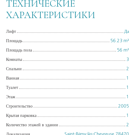
ТЕХНИЧЕСКИЕ
ХАРАКТЕРИСТИКИ
Лифт
Да
Площадь
56.23
m²
Площадь пола
56
m²
Комнаты
3
Спальни
2
Ванная
1
Туалет
1
Этаж
1
Строительство
2005
Крытая парковка
1
Количество этажей в здании
2
Локализация
Saint-Rémy-lès-Chevreuse 78470