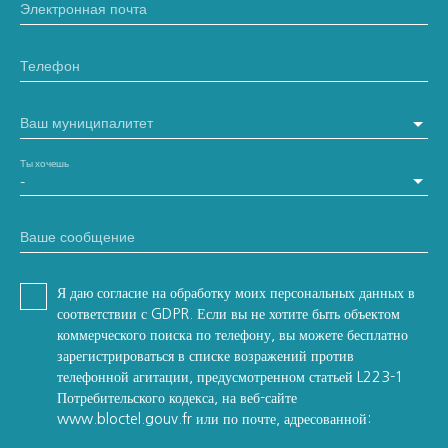
Электронная почта
Телефон
Ваш муниципалитет
Ты хочешь
-
Ваше сообщение
Я даю согласие на обработку моих персональных данных в
соответствии с GDPR. Если вы не хотите быть объектом
коммерческого поиска по телефону, вы можете бесплатно
зарегистрироваться в списке возражений против
телефонной агитации, предусмотренном статьей L223-1
Потребительского кодекса, на веб-сайте
www.bloctel.gouv.fr или по почте, адресованной: