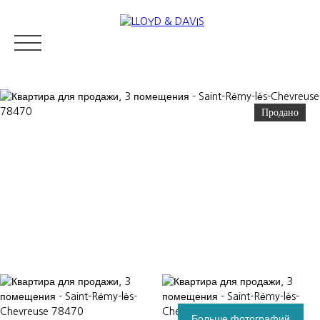
Продано
RESIDENTIAL REAL ESTATE
LUXURY REAL ESTATE
ПРОДАВ
Appraise
Больше фотографий