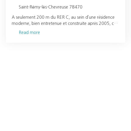
Saint-Rémy-lès-Chevreuse 78470
A seulement 200 m du RER C, au sein d’une résidence
moderne, bien entretenue et construite après 2005, cet
appartement F3 de 72. 58 m² coche toutes les cases
Read more
d’un investissement locatif performant : rentabilité brute
de 5 %, locataire en place jusqu’en novembre 2027, et
aucune vacance locative à prévoir. Vous serez séduit par
ses prestations de qualité et son agencement optimisé :
Séjour lumineux avec cuisine américaine aménagée et
équipée (plaques, hotte),Deux chambres
confortables,Salle d’eau élégante avec WC,Circulation
fluide grâce à un dégagement intelligemment conçu.
Grâce à son chauffage individuel électrique et à sa
production d’eau chaude indépendante, le bien affiche
une bonne performance énergétique, un atout majeur
pour la valorisation future et la maîtrise des charges. Un
parking privatif sécurisé complète ce bien, renforçant son
attractivité locative. Atouts clés pour investisseur :✔
Rentabilité de 5 %✔ Bien récent, sans travaux, dans une
copropriété soignée✔ Locataire en place jusqu’en 2027