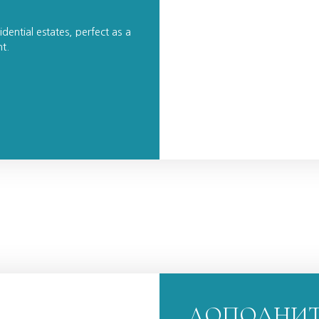
dential estates, perfect as a
t.
ДОПОЛНИТ