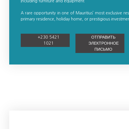
Including furniture and equipment
A rare opportunity in one of Mauritius’ most exclusive resi
primary residence, holiday home, or prestigious investmen
+230 5421
ОТПРАВИТЬ
1021
ЭЛЕКТРОННОЕ
ПИСЬМО