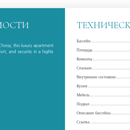
МОСТИ
ТЕХНИЧЕС
Бассейн
hoisy, this luxury apartment
Площадь
rt, and security in a highly
Комнаты
Спальни
Внутреннее состояние
Кухня
Мебель
Подвал
Описание бассейна
Ссылка