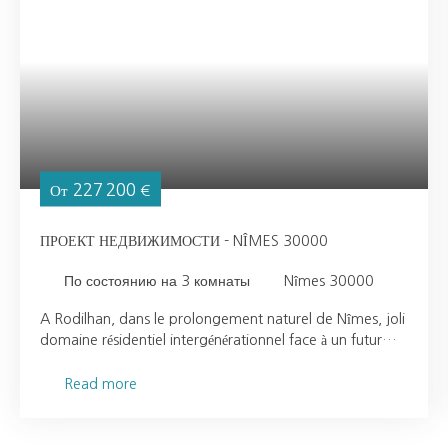
227 200
От
€
ПРОЕКТ НЕДВИЖИМОСТИ - NÎMES 30000
По состоянию на 3
комнаты
Nîmes 30000
A Rodilhan, dans le prolongement naturel de Nîmes, joli
domaine résidentiel intergénérationnel face à un futur
parc de 3 hectares et à deux pas du centre-ville,
comprenant commerces, services et équipements dédiés
Read more
aux résidants. Architecture contemporaine et végétation
omniprésente. A moins de 15 minutes en voiture : Cœur
historique de Nîmes Gare TGV Pont du Gard Futur