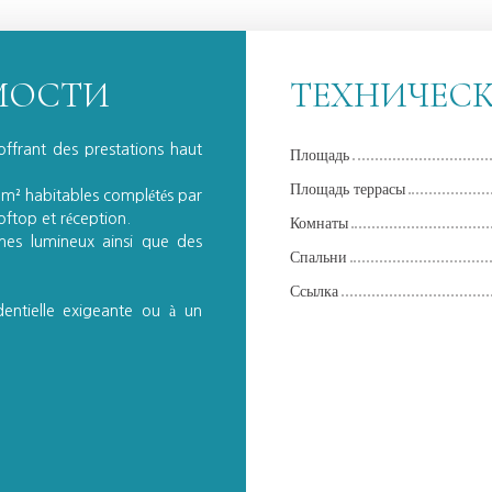
МОСТИ
ТЕХНИЧЕС
offrant des prestations haut
Площадь
Площадь террасы
 m² habitables complétés par
oftop et réception.
Комнаты
es lumineux ainsi que des
Спальни
Ссылка
identielle exigeante ou à un