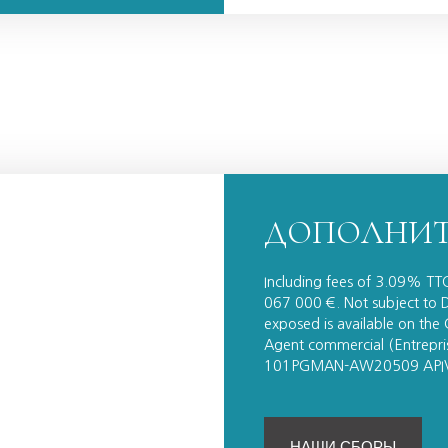
ДОПОЛНИТ
Including fees of 3.09% TTC
067 000 €. Not subject to DP
exposed is available on the
Agent commercial (Entrepri
101PGMAN-AW20509 API
НАШИ СБОРЫ