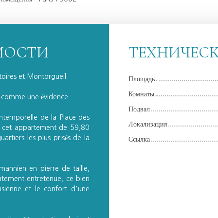
МОСТИ
ТЕХНИЧЕС
ctoires et Montorgueil
Площадь
Комнаты
nt comme une évidence.
Подвал
intemporelle de la Place des
Локализация
l, cet appartement de 59,80
artiers les plus prisés de la
Ссылка
annien en pierre de taille,
itement entretenue, ce bien
isienne et le confort d'une