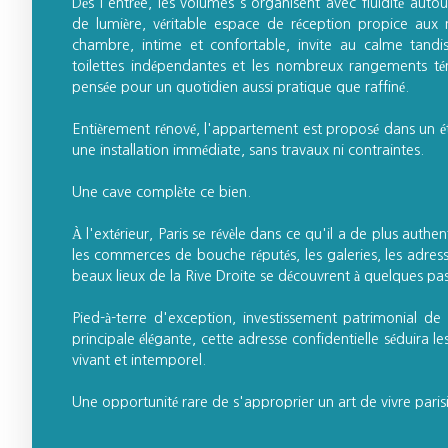
Dès l'entrée, les volumes s'organisent avec fluidité auto
de lumière, véritable espace de réception propice aux 
chambre, intime et confortable, invite au calme tandis
toilettes indépendantes et les nombreux rangements t
pensée pour un quotidien aussi pratique que raffiné.
Entièrement rénové, l'appartement est proposé dans un é
une installation immédiate, sans travaux ni contraintes.
Une cave complète ce bien.
À l'extérieur, Paris se révèle dans ce qu'il a de plus authen
les commerces de bouche réputés, les galeries, les adresse
beaux lieux de la Rive Droite se découvrent à quelques pa
Pied-à-terre d'exception, investissement patrimonial de
principale élégante, cette adresse confidentielle séduira le
vivant et intemporel.
Une opportunité rare de s'approprier un art de vivre paris