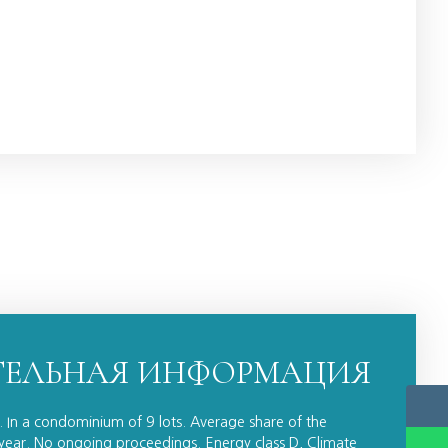
ЕЛЬНАЯ ИНФОРМАЦИЯ
r. In a condominium of 9 lots. Average share of the
ear. No ongoing proceedings. Energy class D, Climate