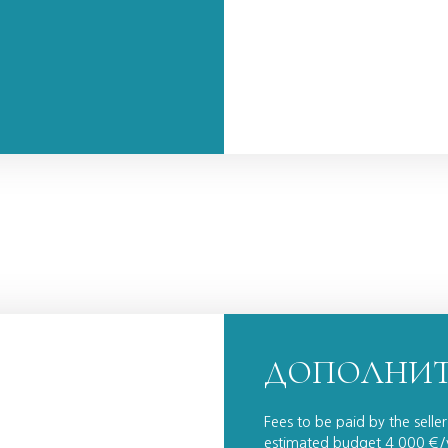
ДОПОЛНИТ
Fees to be paid by the selle
estimated budget 4 000 €/y