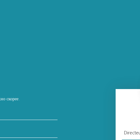
но скорее.
Directe