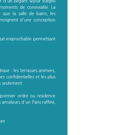
ur d'un élégant séjour baigné
moments de convivialité. La
 que la salle de bains, les
émoignent d'une conception
tat irréprochable permettant
tique : les terrasses animées,
s confidentielles et les plus
s seulement.
 premier ordre ou résidence
s amateurs d'un Paris raffiné,
ien