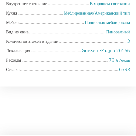
Внутреннее состояние
В хорошем состоянии
Кухня
Меблированная/Американский тип
Мебель
Полностью меблирована
Вид из окна
Панорамный
Количество этажей в здании
3
Локализация
Grosseto-Prugna 20166
Расходы
70
€ /месяц
Ссылка
6383