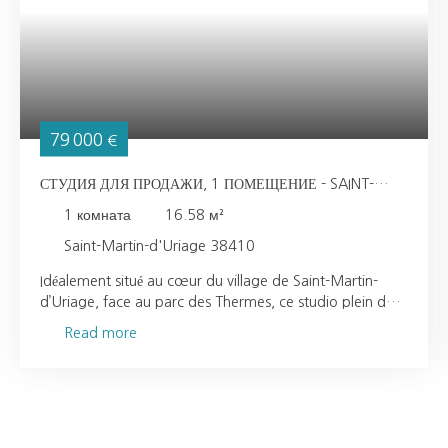
79 000
€
СТУДИЯ ДЛЯ ПРОДАЖИ, 1 ПОМЕЩЕНИЕ - SAINT-
MARTIN-D'URIAGE 38410
1
комната
16.58
м²
Saint-Martin-d'Uriage 38410
Idéalement situé au cœur du village de Saint-Martin-
d’Uriage, face au parc des Thermes, ce studio plein de
charme offre un cadre de vie recherché, à proximité
Read more
immédiate des commerces et à seulement 2 minutes à
pied des Thermes. D’une superficie de 16 m² Carrez et
28,75 m² au sol, il se compose d’un coin cuisine équipé,
d’une salle de douche avec toilettes, ainsi que d’une
mezzanine faisant office d’espace nuit, avec une hauteur