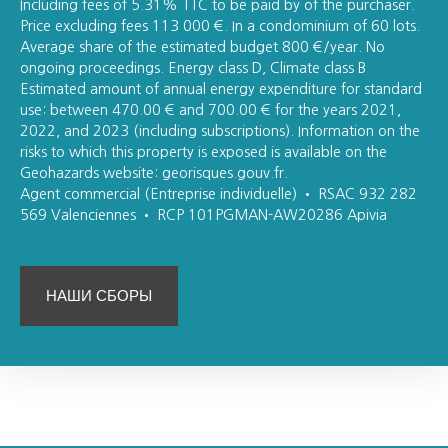
Including fees of 5.31% TTC to be paid by of the purchaser.
Price excluding fees 113 000 €. In a condominium of 60 lots.
Average share of the estimated budget 800 €/year. No
ongoing proceedings. Energy class D, Climate class B
Estimated amount of annual energy expenditure for standard
use: between 470.00 € and 700.00 € for the years 2021,
2022, and 2023 (including subscriptions). Information on the
risks to which this property is exposed is available on the
Geohazards website: georisques.gouv.fr.
Agent commercial (Entreprise individuelle) • RSAC 932 282
569 Valenciennes • RCP 101PGMAN-AW20286 Apivia
НАШИ СБОРЫ