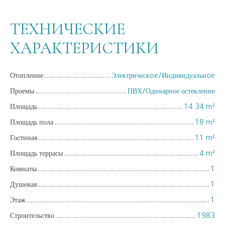
ТЕХНИЧЕСКИЕ
ХАРАКТЕРИСТИКИ
Отопление
Электрическoe/Индивидуальнoe
Проемы
ПВХ/Одинарное остекление
Площадь
14.34
m²
Площадь пола
18
m²
Гостиная
11
m²
Площадь террасы
4
m²
Комнаты
1
Душевая
1
Этаж
1
Строительство
1983