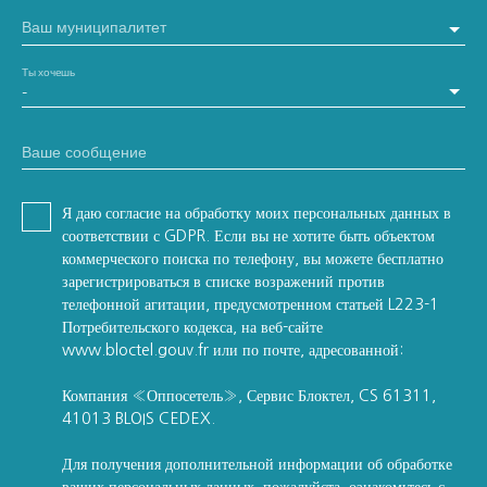
Ваш муниципалитет
Ты хочешь
-
Ваше сообщение
Я даю согласие на обработку моих персональных данных в
соответствии с GDPR. Если вы не хотите быть объектом
коммерческого поиска по телефону, вы можете бесплатно
зарегистрироваться в списке возражений против
телефонной агитации, предусмотренном статьей L223-1
Потребительского кодекса, на веб-сайте
www.bloctel.gouv.fr или по почте, адресованной:
Компания «Оппосетель», Сервис Блоктел, CS 61311,
41013 BLOIS CEDEX.
Для получения дополнительной информации об обработке
ваших персональных данных, пожалуйста, ознакомьтесь с