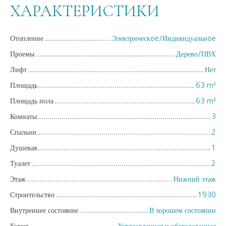
ХАРАКТЕРИСТИКИ
Отопление
Электрическoe/Индивидуальнoe
Проемы
Дерево/ПВХ
Лифт
Нет
Площадь
63
m²
Площадь пола
63
m²
Комнаты
3
Спальни
2
Душевая
1
Туалет
2
Этаж
Нижний этаж
Строительство
1930
Внутреннее состояние
В хорошем состоянии
Кухня
Установленная и оборудованная