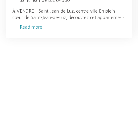
Saint-Jean-de-Luz 64500
À VENDRE – Saint-Jean-de-Luz, centre-ville En plein
cœur de Saint-Jean-de-Luz, découvrez cet appartement
lumineux de 72 m², situé au 2ᵉ étage d’une petite
Read more
copropriété bien entretenue, sans ascenseur. Ce bien, en
parfait état, offre de belles prestations et un style
résolument contemporain. Il se compose d’une
spacieuse pièce de vie regroupant salon, salle à manger
et cuisine ouverte entièrement équipée, deux chambres
confortables, une salle d’eau moderne, des WC séparés
et une buanderie pratique. Le balcon permet de profiter
d’un léger aperçu mer d’un côté et montagne de l’autre,
ajoutant un charme indéniable à ce lieu de vie. Son
emplacement idéal vous garantit un accès immédiat aux
commerces, restaurants et à la plage, pour profiter
pleinement de la vie luzienne dans toute sa douceur.
Coup de cœur assuré pour cet appartement alliant
modernité, confort et emplacement d’exception !