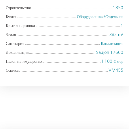
Строительство
1850
Кухня
Оборудованная/Отдельная
Крытая парковка
1
Земля
382
m²
Санитария
Канализация
Локализация
Saujon 17600
Налог на имущество
1 100
€ /год
Ссылка
VM455