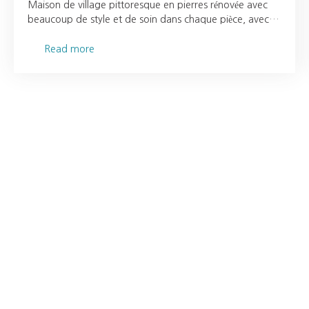
Maison de village pittoresque en pierres rénovée avec
beaucoup de style et de soin dans chaque pièce, avec
matériel de qualité béton ciré et huisseries sur mesure en
châtaignier. Deux terrasses dont une en bois avec
Read more
piscine, l'autre en roof top avec salon couvert et cuisine
d'été. Un point de vue enchanteur côté soleil couchant
du Cap Corse, qui met en valeur l'authenticité et le
charme de la pierre. Toutes les pièces, la terrasse, le
balcon et le roof top ont une vue mer à couper le
souffle ! A 5mn du petit port de Centuri, des criques et
des plus belles plages du Cap. Rentabilité intéressante en
location saisonnière.