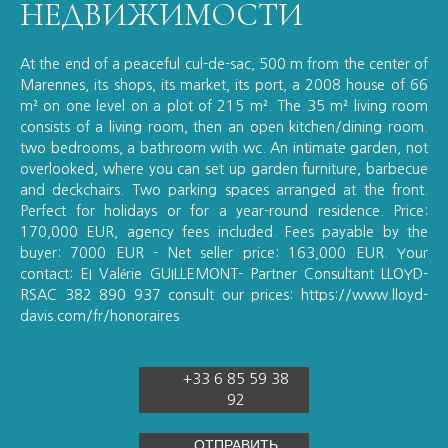
НЕДВИЖИМОСТИ
At the end of a peaceful cul-de-sac, 500 m from the center of
Marennes, its shops, its market, its port, a 2008 house of 66
m² on one level on a plot of 215 m². The 35 m² living room
consists of a living room, then an open kitchen/dining room.
two bedrooms, a bathroom with wc. An intimate garden, not
overlooked, where you can set up garden furniture, barbecue
and deckchairs. Two parking spaces arranged at the front.
Perfect for holidays or for a year-round residence. Price:
170,000 EUR, agency fees included. Fees payable by the
buyer: 7000 EUR - Net seller price: 163,000 EUR. Your
contact: EI Valérie GUILLEMONT- Partner Consultant LLOYD-
RSAC 382 890 937 consult our prices: https://www.lloyd-
davis.com/fr/honoraires
+33 6 85 59 38
92
ОТПРАВИТЬ