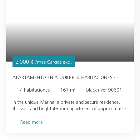
2 000
€ /mes Cargos excl.
APARTAMENTO EN ALQUILER, 4 HABITACIONES -
BLACK RIVER 90601
4
habitaciones
167
m²
black river 90601
In the unique Marina, a private and secure residence,
this vast and bright 4-room apartment of approximately
167 m2 is available to you. Its beautiful and pleasant
living space with its open and fully equipped and fitted
Read more
kitchen opening onto a beautiful terrace of around 26
m2 with Marina and mountain views. On the night side,