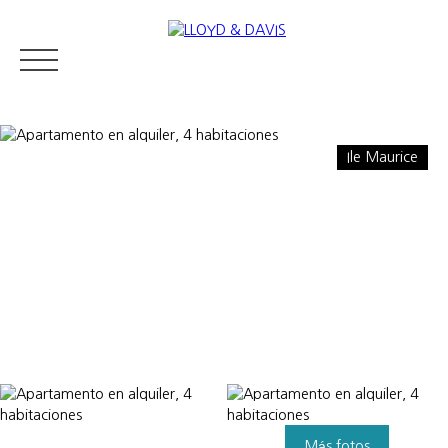
Ile Maurice
RESIDENTIAL REAL ESTATE
LUXURY REAL ESTATE
VENDER
Appraise
Más fotos