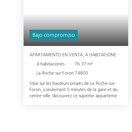
Bajo compromiso
APARTAMENTO EN VENTA, 4 HABITACIONES -
LA ROCHE-SUR-FORON 74800
4
habitaciones
76.37
m²
La Roche-sur-Foron 74800
Situé sur les hauteurs prisées de La Roche-sur-
Foron, à seulement 5 minutes de la gare et du
centre-ville, découvrez ce superbe appartement
de type 4 offrant 76 m² de potentiel et de
luminosité. Un cadre de vie rare et privilégié :
Perché au 4 ième et dernier étage, ce bien
unique bénéficie de 4 balcons offrant une vue
spectaculaire à 360° sur la commune, le clocher