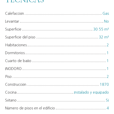
Calefacción
Gas
Levantar
No
Superficie
30.55
m²
Superficie del piso
32
m²
Habitaciones
2
Dormitorios
1
Cuarto de baño
1
INODORO
1
Piso
2
Construcción
1870
Cocina
Instalado y equipado
Sótano
Sí
Número de pisos en el edificio
4