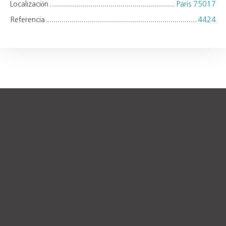
Localización
Paris 75017
Referencia
4424
+
−