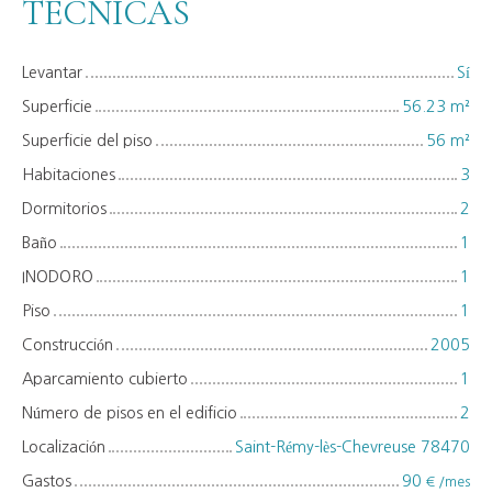
TÉCNICAS
Levantar
Sí
Superficie
56.23
m²
Superficie del piso
56
m²
Habitaciones
3
Dormitorios
2
Baño
1
INODORO
1
Piso
1
Construcción
2005
Aparcamiento cubierto
1
Número de pisos en el edificio
2
Localización
Saint-Rémy-lès-Chevreuse 78470
Gastos
90
€ /mes