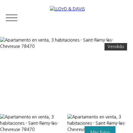
Vendido
RESIDENTIAL REAL ESTATE
LUXURY REAL ESTATE
VENDER
Appraise
Más fotos