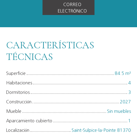
CORREO
ELECTRÓNICO
CARACTERÍSTICAS
TÉCNICAS
Superficie
84.5
m²
Habitaciones
4
Dormitorios
3
Construcción
2027
Mueble
Sin muebles
Aparcamiento cubierto
1
Localización
Saint-Sulpice-la-Pointe 81370