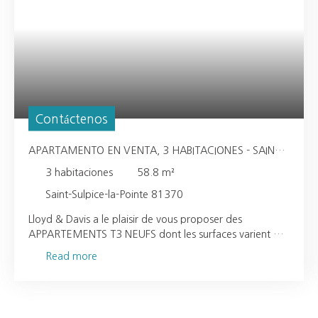
Contáctenos
APARTAMENTO EN VENTA, 3 HABITACIONES - SAINT-
SULPICE-LA-POINTE 81370
3
habitaciones
58.8
m²
Saint-Sulpice-la-Pointe 81370
Lloyd & Davis a le plaisir de vous proposer des
APPARTEMENTS T3 NEUFS dont les surfaces varient de
58,80m² à 77,50m². Chaque appartement est livré avec
Read more
son emplacement réservé dans un parking sécurisé
(211000€ à 280000€ TTC). Cette résidence dont la
livraison est prévue fin 2027 sera construite selon la
RE2020. Cette nouvelle réglementation énergétique et