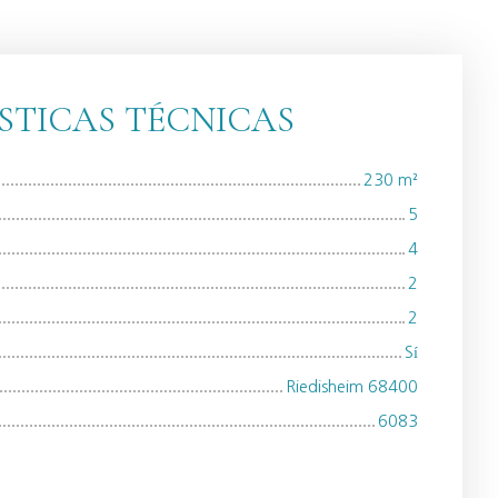
STICAS TÉCNICAS
230
m²
5
4
2
2
Sí
Riedisheim 68400
6083