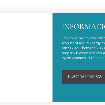
INFORMACI
Fees to be paid by the selle
amount of annual energy exp
prices 2021: between 2869.0
property is exposed is avai
Agent commercial (Entrepris
NUESTRAS TARIFAS