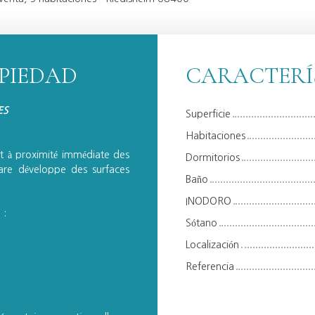
OPIEDAD
CARACTERÍ
ES
Superficie
Habitaciones
t à proximité immédiate des
Dormitorios
re développe des surfaces
Baño
INODORO
 :
Sótano
Localización
Referencia
e Bain