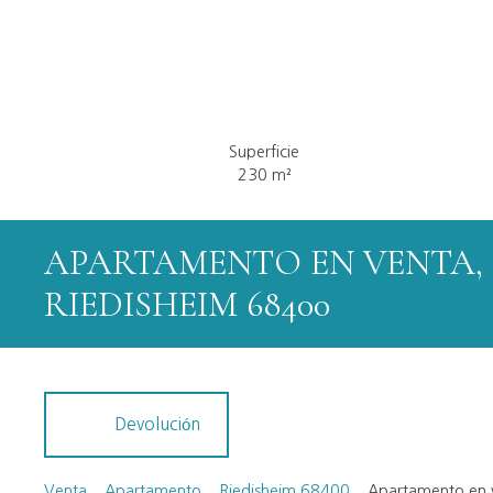
Superficie
230
m²
APARTAMENTO EN VENTA, 
RIEDISHEIM 68400
Devolución
Venta
Apartamento
Riedisheim 68400
Apartamento en v