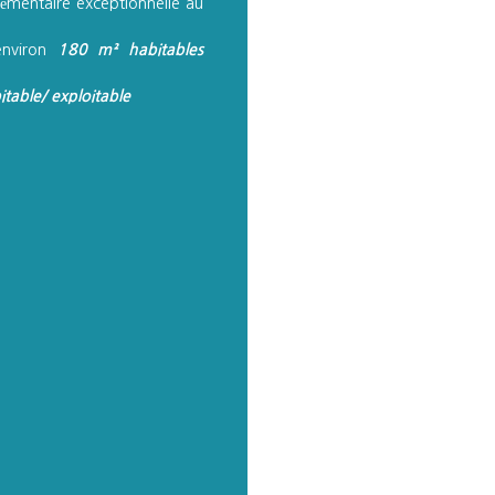
lémentaire exceptionnelle au
environ
180 m²
habitables
 habitable/ exploitable
l recherché
)
rès important
mmédiatement
le secteur