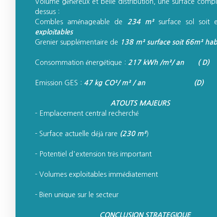
Volume généreux et belle distribution, une surface comp
dessus :
Combles aménageable de
234 m²
surface sol soit 
exploitables
Grenier supplémentaire de
138 m² surface soit 66m²
Consommation énergétique :
217 kWh /m²/ an ( D)
Emission GES :
47 kg CO²/ m² / an (D)
ATOUTS MAJEURS
- Emplacement centra
- Surface actuelle déjà rare
(230 m²
- Potentiel d'extension t
- Volumes exploitables i
- Bien unique sur 
CONCLUSION STRATEGIQUE