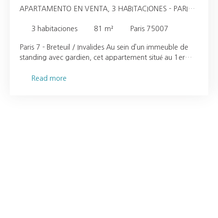
APARTAMENTO EN VENTA, 3 HABITACIONES - PARIS
75007
3
habitaciones
81
m²
Paris 75007
Paris 7 - Breteuil / Invalides Au sein d’un immeuble de
standing avec gardien, cet appartement situé au 1er
étage bénéficie d’une double exposition, offrant une
belle luminosité tout au long de la journée. L’entrée,
Read more
pensée comme une véritable galerie, ouvre sur un séjour
aux volumes équilibrés. L’espace nuit se compose de
deux chambres. Une cuisine aménagée et équipée, une
salle de bains, un vestibule ainsi que des WC complètent
l’ensemble. Ce bien dispose également d’une cave et
d’une place de parking sécurisée.