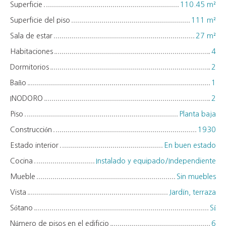
Superficie
110.45
m²
Superficie del piso
111
m²
Sala de estar
27
m²
Habitaciones
4
Dormitorios
2
Baño
1
INODORO
2
Piso
Planta baja
Construcción
1930
Estado interior
En buen estado
Cocina
Instalado y equipado/Independiente
Mueble
Sin muebles
Vista
Jardín, terraza
Sótano
Sí
Número de pisos en el edificio
6