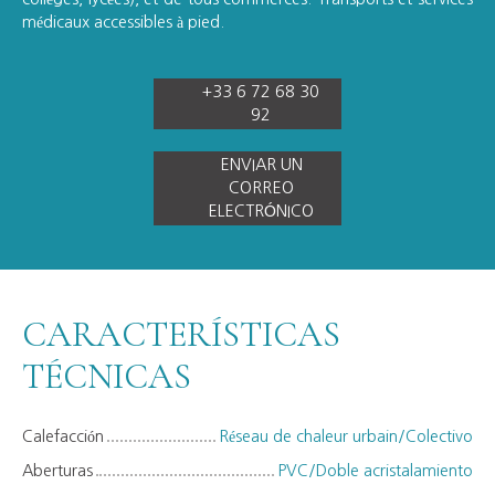
médicaux accessibles à pied.
+33 6 72 68 30
92
ENVIAR UN
CORREO
ELECTRÓNICO
CARACTERÍSTICAS
TÉCNICAS
Calefacción
Réseau de chaleur urbain/Colectivo
Aberturas
PVC/Doble acristalamiento