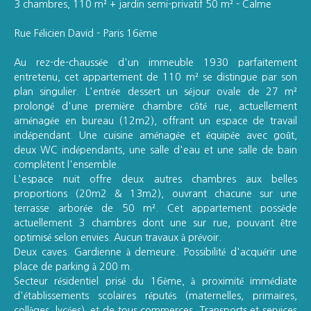
3 chambres, 110 m² + jardin semi-privatif 50 m² - Calme
Rue Félicien David - Paris 16ème
Au rez-de-chaussée d'un immeuble 1930 parfaitement
entretenu, cet appartement de 110 m² se distingue par son
plan singulier. L'entrée dessert un séjour ovale de 27 m²
prolongé d'une première chambre côté rue, actuellement
aménagée en bureau (12m2), offrant un espace de travail
indépendant. Une cuisine aménagée et équipée avec goût,
deux WC indépendants, une salle d'eau et une salle de bain
complètent l'ensemble.
L'espace nuit offre deux autres chambres aux belles
proportions (20m2 & 13m2), ouvrant chacune sur une
terrasse arborée de 50 m². Cet appartement possède
actuellement 3 chambres dont une sur rue, pouvant être
optimisé selon envies. Aucun travaux à prévoir.
Deux caves. Gardienne à demeure. Possibilité d'acquérir une
place de parking à 200 m.
Secteur résidentiel prisé du 16ème, à proximité immédiate
d'établissements scolaires réputés (maternelles, primaires,
collèges, lycées), et de tous commerces. Transports et services