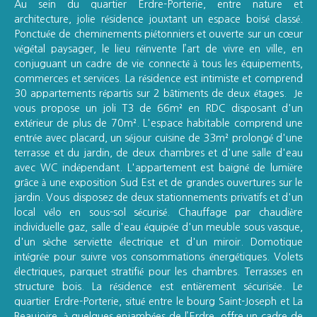
Au sein du quartier Erdre-Porterie, entre nature et
architecture, jolie résidence jouxtant un espace boisé classé.
Ponctuée de cheminements piétonniers et ouverte sur un cœur
végétal paysager, le lieu réinvente l’art de vivre en ville, en
conjuguant un cadre de vie connecté à tous les équipements,
commerces et services. La résidence est intimiste et comprend
30 appartements répartis sur 2 bâtiments de deux étages. Je
vous propose un joli T3 de 66m² en RDC disposant d'un
extérieur de plus de 70m². L'espace habitable comprend une
entrée avec placard, un séjour cuisine de 33m² prolongé d'une
terrasse et du jardin, de deux chambres et d'une salle d'eau
avec WC indépendant. L'appartement est baigné de lumière
grâce à une exposition Sud Est et de grandes ouvertures sur le
jardin. Vous disposez de deux stationnements privatifs et d'un
local vélo en sous-sol sécurisé. Chauffage par chaudière
individuelle gaz, salle d'eau équipée d'un meuble sous vasque,
d'un sèche serviette électrique et d'un miroir. Domotique
intégrée pour s
uivre vos consommations énergétiques.
Volets
électriques, parquet stratifié pour les chambres. Terrasses en
structure bois. La résidence est entièrement sécurisée. Le
quartier Erdre-Porterie, situé entre le bourg Saint-Joseph et La
Beaujoire, à quelques enjambées de l’Erdre, offre un cadre de