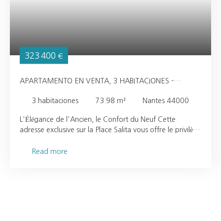
323 400
€
APARTAMENTO EN VENTA, 3 HABITACIONES -
NANTES 44000
3
habitaciones
73.98
m²
Nantes 44000
L'Élégance de l'Ancien, le Confort du Neuf Cette
adresse exclusive sur la Place Salita vous offre le privilège
d'un appartement entièrement repensé. L'immeuble,
riche de son caractère architectural, a fait l'objet d'une
Read more
rénovation complète par un promoteur, incluant des
parties communes impeccables et l'installation d'un
ascenseur pour un confort quotidien optimal. Un
Intérieur Lumineux et Optimisé D'une surface de 73,98
m², l'appartement se compose d'une vaste pièce de vie
traversante, baignée de lumière naturelle. La cuisine,