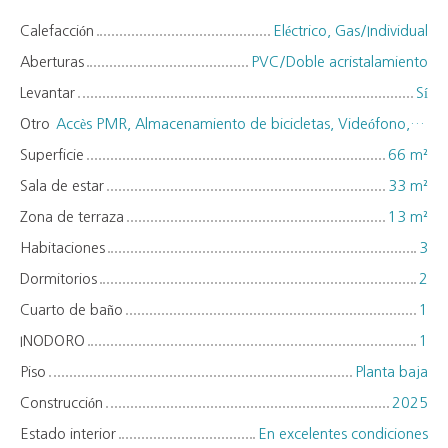
Calefacción
Eléctrico, Gas/Individual
Aberturas
PVC/Doble acristalamiento
Levantar
Sí
Otro
Accès PMR, Almacenamiento de bicicletas, Videófono, Persianas eléctricas
Superficie
66
m²
Sala de estar
33
m²
Zona de terraza
13
m²
Habitaciones
3
Dormitorios
2
Cuarto de baño
1
INODORO
1
Piso
Planta baja
Construcción
2025
Estado interior
En excelentes condiciones