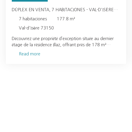
DÚPLEX EN VENTA, 7 HABITACIONES - VAL-D'ISÈRE
73150
7
habitaciones
177.8
m²
Val-d'Isère 73150
Découvrez une propriété d’exception située au dernier
étage de la résidence Illaz, offrant près de 178 m²
d’élégance et de raffinement au cœur de Val d’Isère. Ce
Read more
somptueux appartement très haut de gamme conjugue
prestations luxueuses et panoramas alpins
spectaculaires. Pensé pour accueillir familles nombreuses
et séjours entre amis, il dispose de six chambres, dont
une magnifique suite parentale. Chaque chambre a été
conçue comme une véritable suite de montagne, alliant
confort absolu, intimité et ambiance chaleureuse. Le
vaste séjour de plus de 55 m² constitue la pièce
maîtresse de l’appartement. Baigné de lumière grâce à
de larges baies vitrées, il s’ouvre généreusement sur les
reliefs environnants, offrant des vues imprenables sur les
sommets. Les volumes harmonieux invitent aussi bien à
la convivialité qu’à la détente, tandis que les finitions