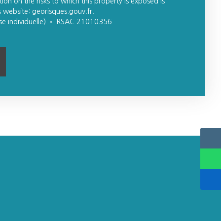
ion on the risks to which this property is exposed is
 website: georisques.gouv.fr.
ise individuelle) • RSAC 21010356