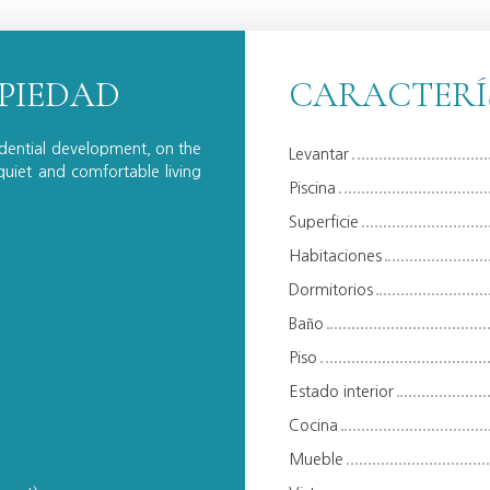
OPIEDAD
CARACTERÍ
idential development, on the
Levantar
quiet and comfortable living
Piscina
Superficie
Habitaciones
Dormitorios
Baño
Piso
Estado interior
Cocina
Mueble