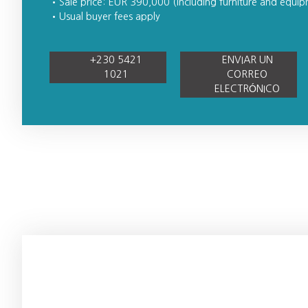
Sale price: EUR 390,000 (including furniture and equi
Usual buyer fees apply
+230 5421
ENVIAR UN
1021
CORREO
ELECTRÓNICO