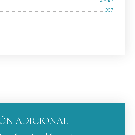
Verdor
307
ÓN ADICIONAL