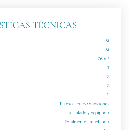
STICAS TÉCNICAS
Sí
Sí
76
m²
3
2
2
1
En excelentes condiciones
Instalado y equipado
Totalmente amueblado