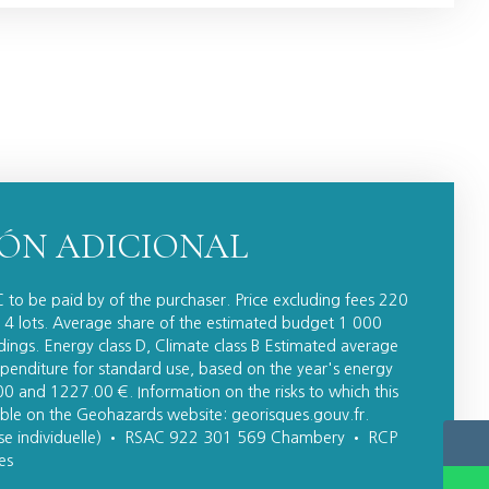
ÓN ADICIONAL
 to be paid by of the purchaser. Price excluding fees 220
 4 lots. Average share of the estimated budget 1 000
ngs. Energy class D, Climate class B Estimated average
enditure for standard use, based on the year's energy
 and 1227.00 €. Information on the risks to which this
lable on the Geohazards website: georisques.gouv.fr.
ise individuelle) • RSAC 922 301 569 Chambery • RCP
es