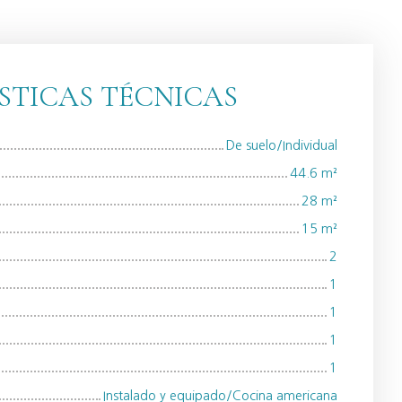
STICAS TÉCNICAS
De suelo/Individual
44.6
m²
28
m²
15
m²
2
1
1
1
1
Instalado y equipado/Cocina americana