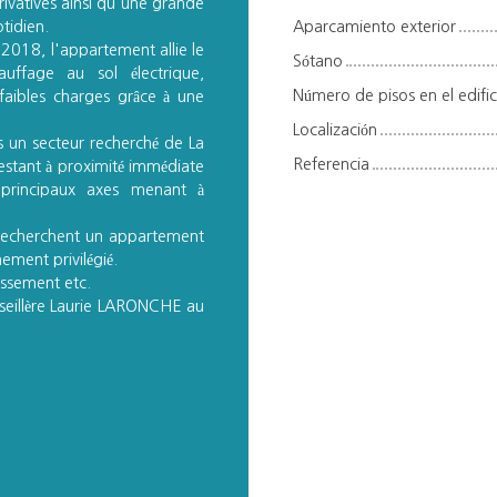
ivatives ainsi qu'une grande
tidien.
Aparcamiento exterior
 2018, l'appartement allie le
Sótano
ffage au sol électrique,
Número de pisos en el edific
faibles charges grâce à une
Localización
s un secteur recherché de La
Referencia
restant à proximité immédiate
principaux axes menant à
i recherchent un appartement
ement privilégié.
issement etc.
nseillère Laurie LARONCHE au