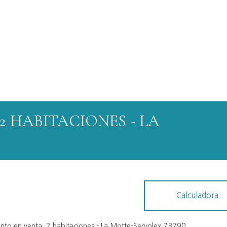
 HABITACIONES - LA
Calculadora
to en venta, 2 habitaciones - La Motte-Servolex 73290