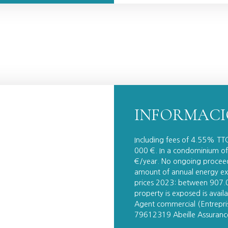
INFORMACI
Including fees of 4.55% TTC
000 €. In a condominium of
€/year. No ongoing proceedi
amount of annual energy exp
prices 2023: between 907.00
property is exposed is avai
Agent commercial (Entrepr
79612319 Abeille Assuranc