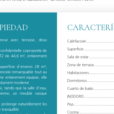
OPIEDAD
CARACTERÍ
ové avec terrasse, deux
Calefacción
Superficie
confidentielle copropriété de
T2 de 44,6 m², entièrement
Sala de estar
Zona de terraza
superficie d'environ 28 m²,
minosité remarquable tout au
Habitaciones
ne entièrement équipée, elle
Dormitorios
résolument moderne.
, tandis que la salle d'eau,
Cuarto de baño
lienne, un meuble vasque
INODORO
, prolonge naturellement les
Piso
tranquillité.
Cocina