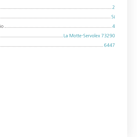
2
Sí
io
4
La Motte-Servolex 73290
6447