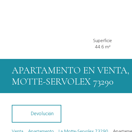
Superficie
44.6
m²
APARTAMENTO EN VENTA, 2
MOTTE-SERVOLEX 73290
Devolución
Venta
Apartamento
La Motte-Servolex 73290
Apartamen