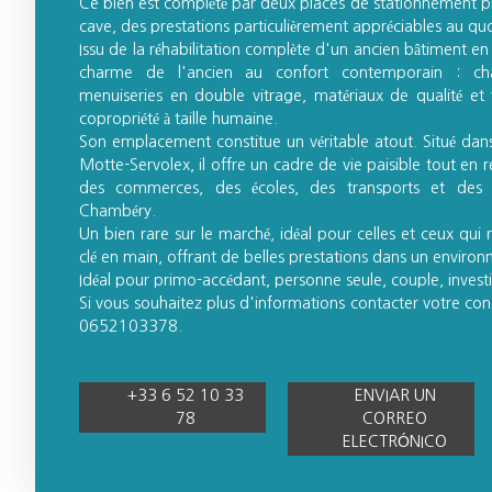
Ce bien est complété par deux places de stationnement pr
cave, des prestations particulièrement appréciables au quo
Issu de la réhabilitation complète d'un ancien bâtiment en
charme de l'ancien au confort contemporain : chau
menuiseries en double vitrage, matériaux de qualité et 
copropriété à taille humaine.
Son emplacement constitue un véritable atout. Situé dan
Motte-Servolex, il offre un cadre de vie paisible tout en 
des commerces, des écoles, des transports et des 
Chambéry.
Un bien rare sur le marché, idéal pour celles et ceux qu
clé en main, offrant de belles prestations dans un environn
Idéal pour primo-accédant, personne seule, couple, invest
Si vous souhaitez plus d'informations contacter votre co
0652103378.
+33 6 52 10 33
ENVIAR UN
78
CORREO
ELECTRÓNICO