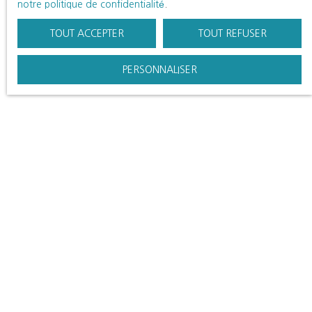
notre politique de confidentialité
.
TOUT ACCEPTER
TOUT REFUSER
PERSONNALISER
LLOYD & DAVIS est une société
nationale & internationale, spécialisée
en transaction immobilière
résidentielle et haut de gamme.