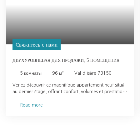
Свяжитесь с нами
ДВУХУРОВНЕВАЯ ДЛЯ ПРОДАЖИ, 5 ПОМЕЩЕНИЯ -
VAL-D'ISÈRE 73150
5
комнаты
96
м²
Val-d'Isère 73150
Venez découvrir ce magnifique appartement neuf situé
au dernier étage, offrant confort, volumes et prestations
de qualité. D’une superficie de 96 m², ce duplex se
compose : Au premier niveau : trois belles chambres,
Read more
dont deux suites, idéales pour une vie familiale
confortable. À l’étage supérieur : une chambre d’enfants
ainsi qu’un agréable séjour lumineux, orienté Ouest,
agrémenté d’une cheminée et de belles hauteurs sous
plafond, créant une atmosphère chaleureuse et