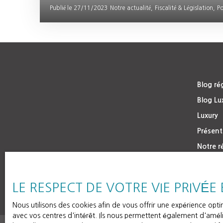
cet article, nous vous guidons à travers les étapes ess
Publié le 27/11/2023
Notre actualité,
Fiscalité & Législation,
Po
concrétiser votre projet de retraite au Portugal. Bonne
Blog ré
Blog Lu
Luxury
Présent
Notre r
LE RESPECT DE VOTRE VIE PRIVÉE
Nous utilisons des cookies afin de vous offrir une expérience op
avec vos centres d'intérêt. Ils nous permettent également d'amélio