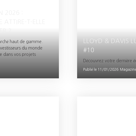
N 2026 :
 ATTIRE-T-ELLE
ER ?
LLOYD & DAVIS 
arché haut de gamme.
investisseurs du monde
#10
 dans vos projets
Découvrez votre dernière é
Publié le 11/01/2026
Magazine