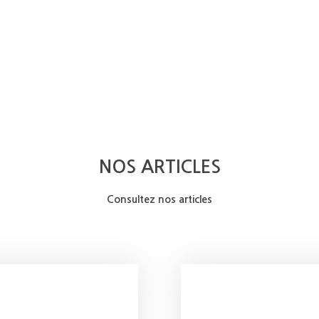
NOS ARTICLES
OMMES-NOUS
CONSULTANTS PARTENAIRES
ACTUALITÉS
VEND
Consultez nos articles