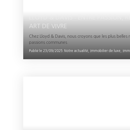
LLOYD & DAVIS : ENTRE PASSION, 
ART DE VIVRE
Chez Lloyd & Davis, nous croyons que les plus belles r
passions communes.
Publié le 23/09/2025
Notre actualité,
Immobilier de luxe,
Immo