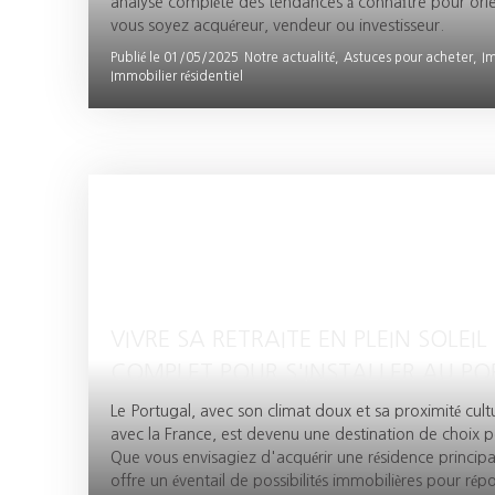
analyse complète des tendances à connaître pour orie
vous soyez acquéreur, vendeur ou investisseur.
Publié le 01/05/2025
Notre actualité,
Astuces pour acheter,
I
Immobilier résidentiel
VIVRE SA RETRAITE EN PLEIN SOLEIL 
COMPLET POUR S'INSTALLER AU P
Le Portugal, avec son climat doux et sa proximité cul
avec la France, est devenu une destination de choix pou
Que vous envisagiez d'acquérir une résidence princip
offre un éventail de possibilités immobilières pour ré