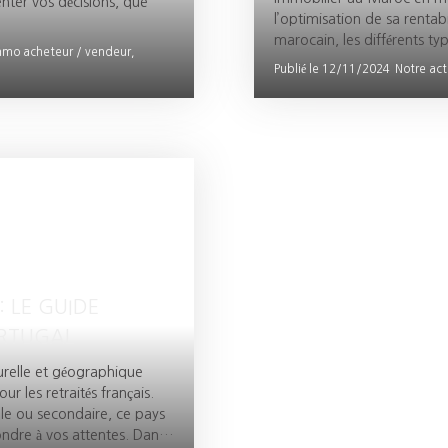
nter vos décisions, que
l’optimisation de sa rentab
marocain, les différents ty
mmo acheteur / vendeur,
pratiques pour maximiser
Publié le 12/11/2024
Notre act
d’experts et à une approche 
sereinement et efficaceme
: LE GUIDE
ORTUGAL
turelle et géographique
r les retraités français.
ale ou secondaire, ce pays
pondre à vos attentes. Dans