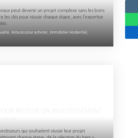
eaux peut devenir un projet complexe sans les bons
vre les clés pour réussir chaque étape, avec l’expertise
tés.
ualité,
Astuces pour acheter,
Immobilier résidentiel,
OUR RÉUSSIR UN INVESTISSEMENT
MAROC
vestisseurs qui souhaitent réussir leur projet
trisant chaque étape, de la sélection du bien à