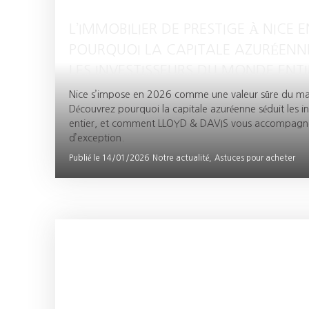
L’IMMOBILIER DE PRESTIGE À NICE E
POURQUOI LA CAPITALE AZURÉENNE
LES INVESTISSEURS DU MONDE ENTI
Nice s’impose en 2026 comme une valeur sûre du m
Découvrez pourquoi la capitale azuréenne séduit les 
entier, et comment LLOYD & DAVIS vous accompagne
d’exception.
Publié le 14/01/2026
Notre actualité,
Astuces pour acheter