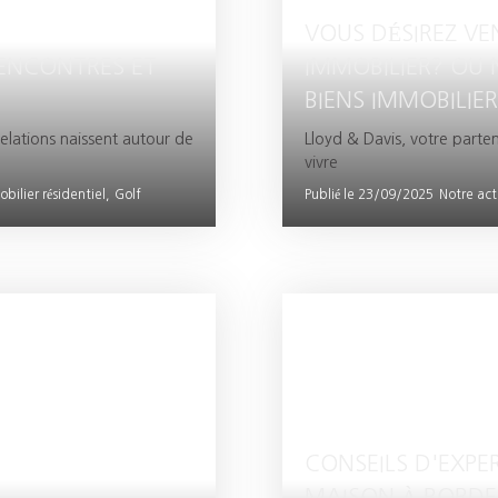
VOUS DÉSIREZ VE
RENCONTRES ET
IMMOBILIER? OU 
BIENS IMMOBILIER
elations naissent autour de
Lloyd & Davis, votre parten
vivre
bilier résidentiel,
Golf
Publié le 23/09/2025
Notre act
CONSEILS D'EXPE
MAISON À BORD