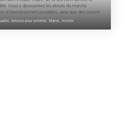
ilité. Vous y découvrirez les atouts du marché
pes d'investissement possibles, ainsi que des conseils
 votre rendement. Grâce aux recommandations
ualité,
Astuces pour acheter,
Maroc,
Investir
détaillée, ce guide vous offre les clés pour investir
nt dans un marché en plein essor.