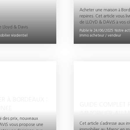
Acheter une maison à Bord
repères. Cet article vous li
de LLOYD & DAVIS à vos cô
e Lloyd & Davis
Publié le 24/06/2025
Notre act
bilier résidentiel
Immo acheteur / vendeur
R À BORDEAUX :
GUIDE COMPLET P
NNÉE
IMMOBILIER AU 
té des prix, nouveaux
Cet article s’adresse aux in
& DAVIS vous propose une
immobilier au Maroc en maî