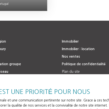
entielles pour préparer et
rtugal
 lecture !
gion
Immobilier
xury
Immobilier : location
Nos ventes
ation groupe
Politique de confidentialité
éseau
Plan du site
Gérer les cookies
Propulsé par
 EST UNE PRIORITÉ POUR NOUS
timale et une communication pertinente sur notre site. Grace à ces t
rer la qualité de nos services et la convivialité de notre site interne