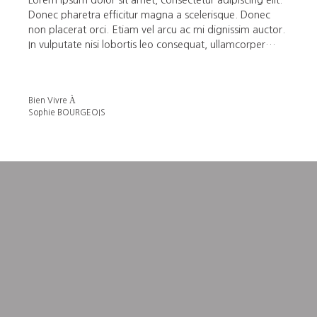
Donec pharetra efficitur magna a scelerisque. Donec
non placerat orci. Etiam vel arcu ac mi dignissim auctor.
In vulputate nisi lobortis leo consequat, ullamcorper
pulvinar tellus accumsan. In metus massa, vestibulum sit
amet urna in, vehicula malesuada metus. Phasellus sed
gravida neque. Quisque posuere massa nunc, nec
Bien Vivre À
rhoncus velit laoreet non.
Sophie BOURGEOIS