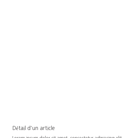
Détail d'un article
Lorem ipsum dolor sit amet, consectetur adipiscing elit.