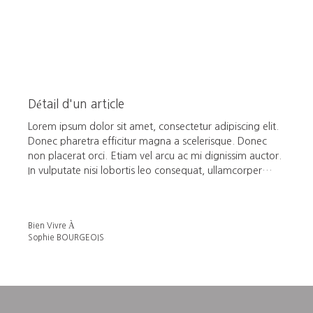
Détail d'un article
Lorem ipsum dolor sit amet, consectetur adipiscing elit.
Donec pharetra efficitur magna a scelerisque. Donec
non placerat orci. Etiam vel arcu ac mi dignissim auctor.
In vulputate nisi lobortis leo consequat, ullamcorper
pulvinar tellus accumsan. In metus massa, vestibulum sit
amet urna in, vehicula malesuada metus. Phasellus sed
gravida neque. Quisque posuere massa nunc, nec
Bien Vivre À
rhoncus velit laoreet non.
Sophie BOURGEOIS