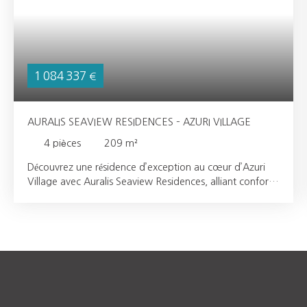
1 084 337
€
AURALIS SEAVIEW RESIDENCES – AZURI VILLAGE
4
pièces
209
m²
Découvrez une résidence d’exception au cœur d’Azuri
Village avec Auralis Seaview Residences, alliant confort,
espace et vue mer. Cette propriété offre une surface
couverte de 209. 62 m², comprenant 3 chambres
spacieuses, avec la possibilité d’aménager une 4ᵉ
chambre de 18. 45 m², idéale pour un bureau, une
chambre d’amis ou un espace familial supplémentaire.
Pensée pour un art de vivre moderne, la résidence
bénéficie d’une conception contemporaine, de volumes
généreux et d’un environnement privilégié au sein d’un