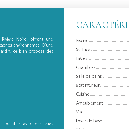
CARACTÉRI
Rivière Noire, offrant une
Piscine
tagnes environnantes. D’une
Surface
ardin, ce bien propose des
Pièces
Chambres
Salle de bains
État intérieur
Cuisine
Ameublement
Vue
Loyer de base
ie paisible avec des vues