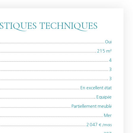
STIQUES TECHNIQUES
Oui
215
m²
4
3
3
En excellent état
Equipée
Partiellement meublé
Mer
2 047
€ /mois