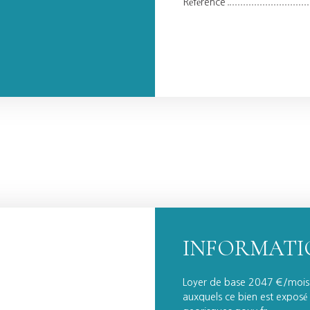
Référence
INFORMATI
Loyer de base 2047 €/mois. 
auxquels ce bien est exposé s