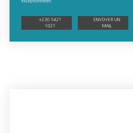
exceptionnelles.
+230 5421
ENVOYER UN
1021
MAIL