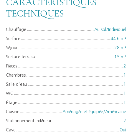
CARACTÉRISTIQUES
TECHNIQUES
Chauffage
Au sol/Individuel
Surface
44.6
m²
Séjour
28
m²
Surface terrasse
15
m²
Pièces
2
Chambres
1
Salle d'eau
1
WC
1
Étage
1
Cuisine
Aménagée et équipée/Américaine
Stationnement extérieur
2
Cave
Oui