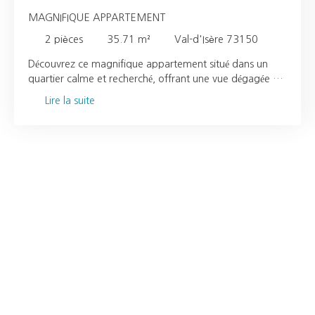
MAGNIFIQUE APPARTEMENT
2
pièces
35.71
m²
Val-d'Isère 73150
Découvrez ce magnifique appartement situé dans un
quartier calme et recherché, offrant une vue dégagée et
un cadre de vie agréable. Appartement lumineux et bien
Lire la suite
agencéBelle pièce de vie Cuisine [équipée / aménagée]1
chambre confortableSalle de bain avec
baignoire terrasse idéale pour profiter de la vue au
coeur de la station