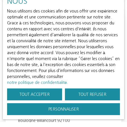
NOUS
avec ascenseur, idéalement placé, proche du métro
médicaux, pharmacies. Cet appartement offre un beau
Jean-Jaurès (ligne 10), des écoles et des commerces (et
potentiel avec des travaux de rafraîchissement à prévoir.
Nous utilisons des cookies afin de vous offrir une expérience
du marché Escudier), cet appartement vous séduira par
Immeuble avec gardienne à demeure.
optimale et une communication pertinente sur notre site.
sa grande terrasse de plain pied sans aucun vis à vis
Grace à ces technologies, nous pouvons vous proposer du
Vendu
accessible depuis la cuisine et le salon.
contenu en rapport avec vos centres d'intérêt. Ils nous
Un double parking, une cave et une chambre de service
permettent également d'améliorer la qualité de nos services
(rendement locatif) complétent ce bien.
et la convivialité de notre site internet. Nous utiliserons
uniquement les données personnelles pour lesquelles vous
avez donné votre accord. Vous pouvez les modifier à
n'importe quel moment via la rubrique ″Gérer les cookies″ en
bas de notre site, à l'exception des cookies essentiels à son
fonctionnement. Pour plus d'informations sur vos données
personnelles, veuillez consulter
notre politique de confidentialité
.
Vendu
TOUT ACCEPTER
TOUT REFUSER
GRAND APPARTEMENT FAMILIAL
PERSONNALISER
6
pièces
129.02
m²
Boulogne-Billancourt 92100