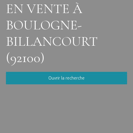
EN VENTE À
BOULOGNE-
BILLANCOURT
(92100)
Ouvrir la recherche
Vente
Location
Neuf
Viager
Type de bien
Appartement
Localisation
Boulogne-Billancourt (92100)