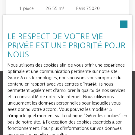
1
pièce
26.55
m²
Paris 75020
EXCLUSIVITE Au 6ème et dernier étage d'une
copropriété bien entretenue, découvrez ce studio d'une
surface de 26. 55m² (Loi Carrez). Très bien agencé, cet
LE RESPECT DE VOTRE VIE
Lire la suite
appartement fonctionnel et sans perte d'espace
PRIVÉE EST UNE PRIORITÉ POUR
comprend une lumineuse pièce de vie, une cuisine
fonctionnelle aménagée et équipée ainsi qu'une salle
NOUS
d'eau récemment rénovée. WC indépendant.
Rafraîchissement à prévoir. A 2 mn du métro Gambetta
Nous utilisons des cookies afin de vous offrir une expérience
et des commerces et infrastructures, cet appartement
optimale et une communication pertinente sur notre site.
est idéal pour un premier achat ou pour un
Grace à ces technologies, nous pouvons vous proposer du
investissement locatif dans un quartier recherché.
contenu en rapport avec vos centres d'intérêt. Ils nous
permettent également d'améliorer la qualité de nos services
et la convivialité de notre site internet. Nous utiliserons
uniquement les données personnelles pour lesquelles vous
avez donné votre accord. Vous pouvez les modifier à
n'importe quel moment via la rubrique ″Gérer les cookies″ en
bas de notre site, à l'exception des cookies essentiels à son
fonctionnement. Pour plus d'informations sur vos données
personnelles, veuillez consulter