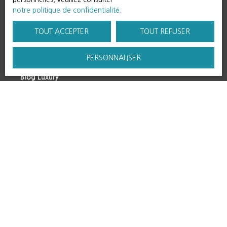
notre politique de confidentialité
.
TOUT ACCEPTER
TOUT REFUSER
PERSONNALISER
Blog région
Blog Luxury
Luxury
Présentation groupe
Notre réseau
Immobilier
Immobilier : location
Nos ventes
Politique de confidentialité