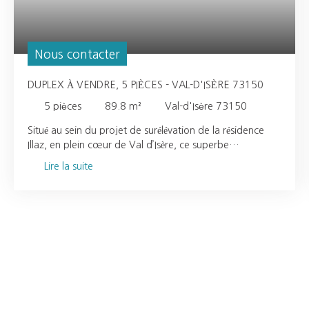
Nous contacter
DUPLEX À VENDRE, 5 PIÈCES - VAL-D'ISÈRE 73150
5
pièces
89.8
m²
Val-d'Isère 73150
Situé au sein du projet de surélévation de la résidence
Illaz, en plein cœur de Val d’Isère, ce superbe
appartement en duplex de 88,70 m² offre un cadre de
Lire la suite
vie alliant élégance contemporaine et esprit
montagnard. Pensé pour le confort des familles et des
amateurs de la montagne, le premier niveau accueille
trois chambres en suite, dont une chambre dédiée aux
enfants, idéale pour créer un univers ludique et
chaleureux. À l’étage, une quatrième suite ainsi qu’un
vaste séjour composent un espace de vie convivial et
raffiné. Véritable cœur de l’appartement, le séjour
s’organise autour d’une cheminée, invitant à la détente
après une journée en altitude. Les volumes généreux, la