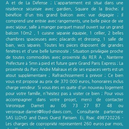
A et de La Défense ; L'appartement est situé dans une
résidence sécurisée avec gardien, Square de la Brèche; Il
bénéficie d'un très grand balcon avec vue dégagée ; Il
comprend une entrée avec rangements, une belle pièce de vie
avec séjour, salle à manger parquet massif ouvert sur un grand
balcon 10m2 , 1 cuisine séparée équipée, 1 cellier, 2 belles
chambres spacieuses avec placards et dressing, 1 salle de
bain, wcs séparés. Toutes les pièces disposent de grandes
fenêtres et d'une belle luminosité ; Situation privilégiée proche
de toutes commodités avec proximité du RER A , Nanterre
Préfecture à 5mn à pied et future gare Grand Paris Express ; La
proximité du Parc André Malraux et de ses espaces verts est un
atout supplémentaire ; Rafraichissement à prévoir ; Ce bien
vous est proposé au prix de 370 000 euros, honoraires inclus
charge vendeur. Si vous êtes en quête d'un nouveau logement
pour votre famille, n'hésitez pas à visiter ce bien ; Pour vous
accompagner dans votre projet, merci de contacter
Véronique Darnet au 06 73 27 87 48 ou
veronique.darnet@lloyd-davis.com, Consultante partenaire
SAS LLOYD and Davis Ouest Parisien. Ei, Rsac 498720226 -
Les charges de copropriété représentent 260 euros par mois,