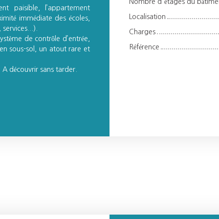
Nombre d'étages du bâtime
ent paisible, l’appartement
Localisation
oximité immédiate des écoles,
ervices...).
Charges
 système de contrôle d’entrée,
Référence
en sous-sol, un atout rare et
. A découvrir sans tarder.