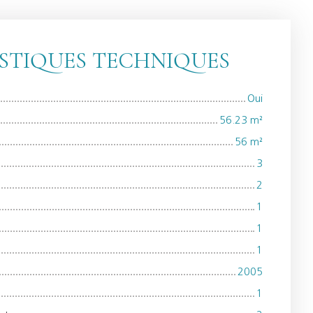
STIQUES TECHNIQUES
Oui
56.23
m²
56
m²
3
2
1
1
1
2005
1