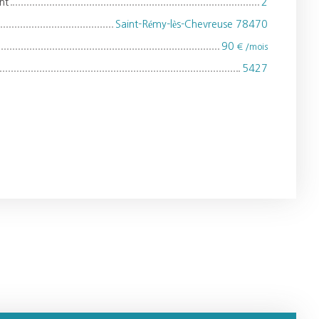
nt
2
Saint-Rémy-lès-Chevreuse 78470
90
€ /mois
5427