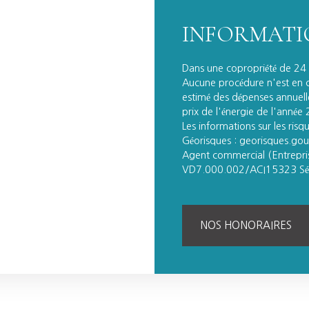
INFORMATI
Dans une copropriété de 24
Aucune procédure n'est en c
estimé des dépenses annuelle
prix de l'énergie de l'année
Les informations sur les risq
Géorisques : georisques.gouv
Agent commercial (Entrepri
VD7.000.002/ACI15323 Sér
NOS HONORAIRES