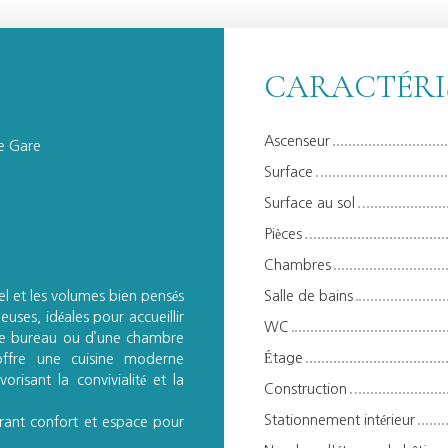
CARACTÉRI
Ascenseur
e Gare
Surface
Surface au sol
Pièces
Chambres
el et les volumes bien pensés
Salle de bains
ses, idéales pour accueillir
WC
ace bureau ou d’une chambre
Étage
 offre une cuisine moderne
risant la convivialité et la
Construction
Stationnement intérieur
frant confort et espace pour